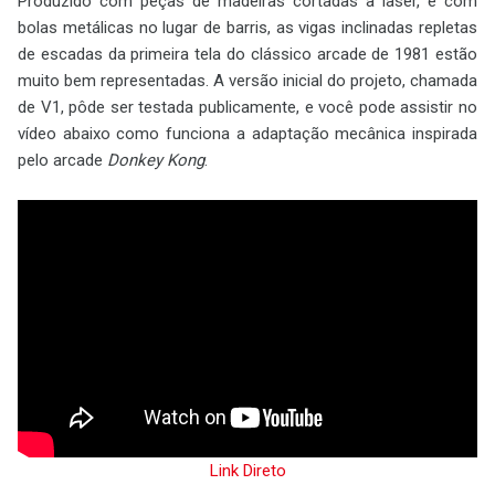
Produzido com peças de madeiras cortadas a laser, e com
bolas metálicas no lugar de barris, as vigas inclinadas repletas
de escadas da primeira tela do clássico arcade de 1981 estão
muito bem representadas. A versão inicial do projeto, chamada
de V1, pôde ser testada publicamente, e você pode assistir no
vídeo abaixo como funciona a adaptação mecânica inspirada
pelo arcade
Donkey Kong
.
Link Direto