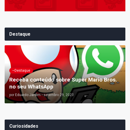
Destaque
~Destaque
Receba conteúdo sobre Super Mario Bros.
no seu WhatsApp
por
Eduardo Jardim
•
setembro 29, 2023
Curiosidades