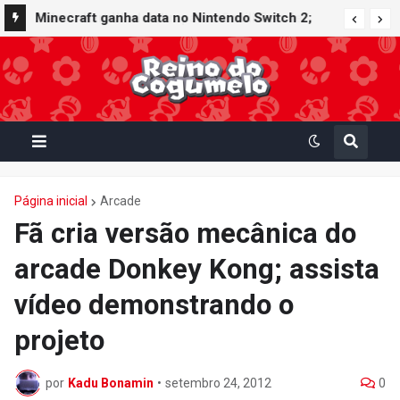
Minecraft ganha data no Nintendo Switch 2;
Super Mario Mash-Up receberá atualização
gráfica exclusiva
Página inicial
Arcade
Fã cria versão mecânica do
arcade Donkey Kong; assista
vídeo demonstrando o
projeto
por
Kadu Bonamin
•
setembro 24, 2012
0