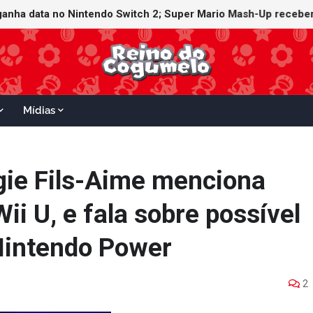
witch Online recebe ícones retrô de Mario Paint (SNES) e Mario
Mídias
gie Fils-Aime menciona
i U, e fala sobre possível
 Nintendo Power
2