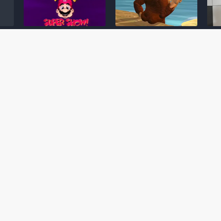
Desenho clássico The
Ex-artista da Rare
Miy
Super Mario Bros. Super
descarta série de TV
nov
Show! voltará a ser
“Donkey Kong Country”
a c
 O
exibido em emissora
como parte da evolução
aute
oto
norte-americana
visual do DK: "era
dom
horrível"
March 20, 2026
July
February 24, 2026
Toad
 O
Mario e Os Simpsons se
Série animada Donkey
Yos
 de
juntam em bizarra arte
Kong Country (1996)
+ a
interna da produção do
retorna ao YouTube de
com 
rife
cartoon Super Mario
forma oficial
Delf
World (1991)
June 19, 2025
Nove
October 07, 2025