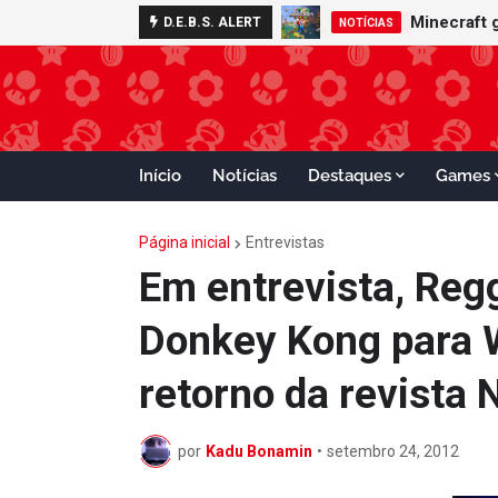
Nintendo S
D.E.B.S. ALERT
ADVANCE
Início
Notícias
Destaques
Games
Página inicial
Entrevistas
Em entrevista, Reg
Donkey Kong para Wi
retorno da revista
por
Kadu Bonamin
•
setembro 24, 2012