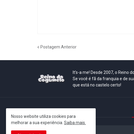
Postagem Anterior
It's-a me! Desde 2007, o Reino 
Se você é fã da franquia e de su
que está no castelo certo!
This is cinema!
Nosso website utiliza cookies para
melhorar a sua experiência.
Saiba mais.