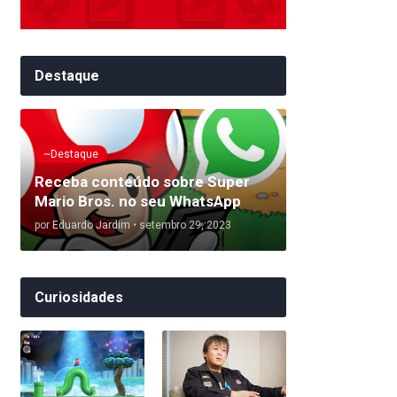
Destaque
~Destaque
Receba conteúdo sobre Super
Mario Bros. no seu WhatsApp
por
Eduardo Jardim
•
setembro 29, 2023
Curiosidades