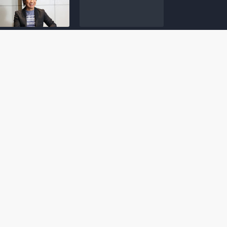
amoto incentiva
Nintendo compartilha 5
os desenvolvedores
dicas para dominar as
riarem com
quadras de tênis em
nticidade e
Mario Tennis Fever
inarem a técnica
(Switch 2)
 28, 2026
February 14, 2026
itorial #5: o app do
Nintendo dá 5 valiosas
hi para bebês Mario
dicas para triunfar na
 confusão de Ledrão
“Caça às esmeraldas”
a polícia de Isle
de Donkey Kong
ino
Bananza
mber 29, 2025
October 05, 2025