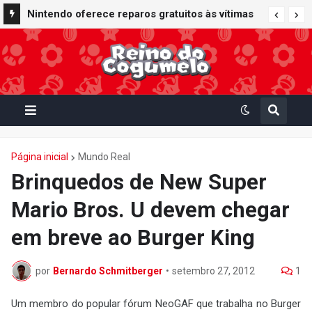
Nintendo oferece reparos gratuitos às vítimas
do terremoto de Kumamoto e doa 50 milhões
de ienes à Cruz Vermelha
Página inicial
Mundo Real
Brinquedos de New Super
Mario Bros. U devem chegar
em breve ao Burger King
por
Bernardo Schmitberger
•
setembro 27, 2012
1
Um membro do popular fórum NeoGAF que trabalha no Burger