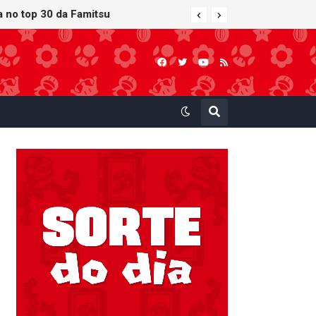
ra no top 30 da Famitsu
 atualização gráfica exclusiva