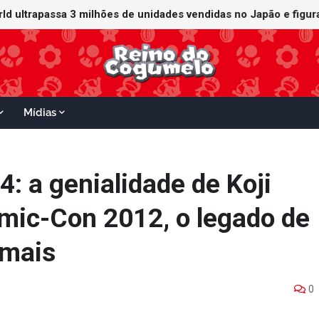
orld ultrapassa 3 milhões de unidades vendidas no Japão e figu
ganha data no Nintendo Switch 2; Super Mario Mash-Up receberá
Mídias
: a genialidade de Koji
mic-Con 2012, o legado de
 mais
0