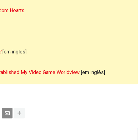
gdom Hearts
G
[em inglês]
ablished My Video Game Worldview
[em inglês]