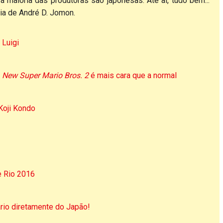
 maioria das produtoras são japonesas. Até aí, tudo bem...
ia de André D. Jomon.
 Luigi
e
New Super Mario Bros. 2
é mais cara que a normal
Koji Kondo
e Rio 2016
io diretamente do Japão!