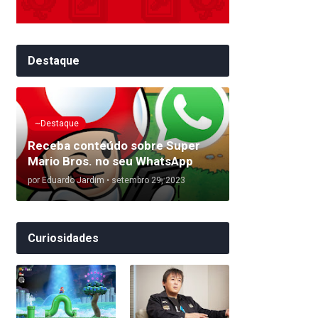
Destaque
~Destaque
Receba conteúdo sobre Super
Mario Bros. no seu WhatsApp
por
Eduardo Jardim
•
setembro 29, 2023
Curiosidades