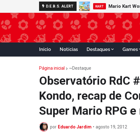
Mario Kart W
Minecraft 
D.E.B.S. ALERT
NOTÍCIAS
KART
Início
Notícias
Destaques
Games
Página inicial
~Destaque
Observatório RdC #4
Kondo, recap de Co
Super Mario RPG e
por
Eduardo Jardim
•
agosto 19, 2012