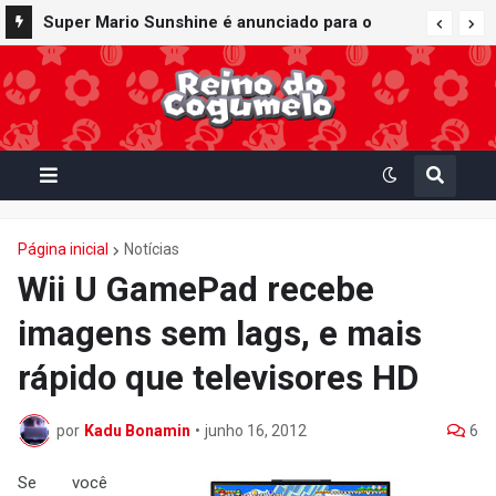
Super Mario Sunshine é anunciado para o
Nintendo GameCube - Nintendo Classics do
Nintendo Switch Online
Página inicial
Notícias
Wii U GamePad recebe
imagens sem lags, e mais
rápido que televisores HD
por
Kadu Bonamin
•
junho 16, 2012
6
Se você