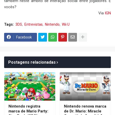
também neste âmbito de interação social entre jogadores. E
vocês?
Via
IGN
Tags:
3DS
Entrevistas
Nintendo
Wii U
Facebook
Postagens relacionadas
Nintendo registra
Nintendo renova marca
marca de Mario Party:
de Dr. Mario: Miracle