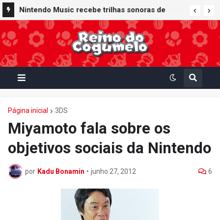
Nintendo Music recebe trilhas sonoras de
Virtual Boy Wario Land, Mario Clash e Mario's
Tennis em adição histórica ao catálogo
Página inicial
3DS
Miyamoto fala sobre os
objetivos sociais da Nintendo
por
Kadu Bonamin
•
junho 27, 2012
6