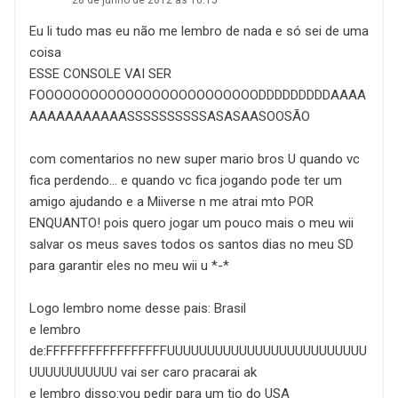
Eu li tudo mas eu não me lembro de nada e só sei de uma
coisa
ESSE CONSOLE VAI SER
FOOOOOOOOOOOOOOOOOOOOOOOOODDDDDDDDDAAAA
AAAAAAAAAAASSSSSSSSSSASASAASOOSÃO
com comentarios no new super mario bros U quando vc
fica perdendo... e quando vc fica jogando pode ter um
amigo ajudando e a Miiverse n me atrai mto POR
ENQUANTO! pois quero jogar um pouco mais o meu wii
salvar os meus saves todos os santos dias no meu SD
para garantir eles no meu wii u *-*
Logo lembro nome desse pais: Brasil
e lembro
de:FFFFFFFFFFFFFFFFFUUUUUUUUUUUUUUUUUUUUUUUUU
UUUUUUUUUUU vai ser caro pracarai ak
e lembro disso:vou pedir para um tio do USA