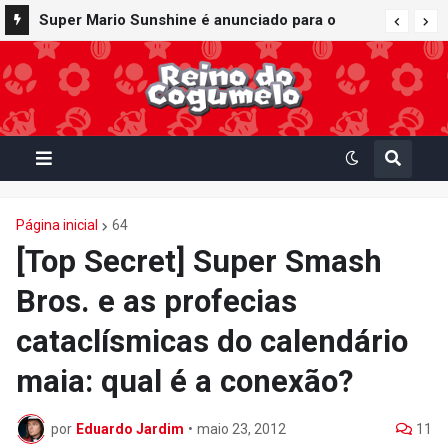
Super Mario Sunshine é anunciado para o
Nintendo GameCube - Nintendo Classics do
Nintendo Switch Online
Página inicial
64
[Top Secret] Super Smash
Bros. e as profecias
cataclísmicas do calendário
maia: qual é a conexão?
por
Eduardo Jardim
•
maio 23, 2012
11