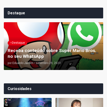
Destaque
~Destaque
Receba conteúdo sobre Super Mario Bros.
no seu WhatsApp
por
Eduardo Jardim
•
setembro 29, 2023
Curiosidades