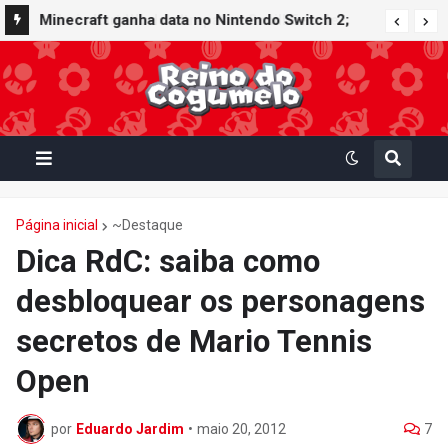
Minecraft ganha data no Nintendo Switch 2;
Super Mario Mash-Up receberá atualização
gráfica exclusiva
Página inicial
~Destaque
Dica RdC: saiba como
desbloquear os personagens
secretos de Mario Tennis
Open
por
Eduardo Jardim
•
maio 20, 2012
7