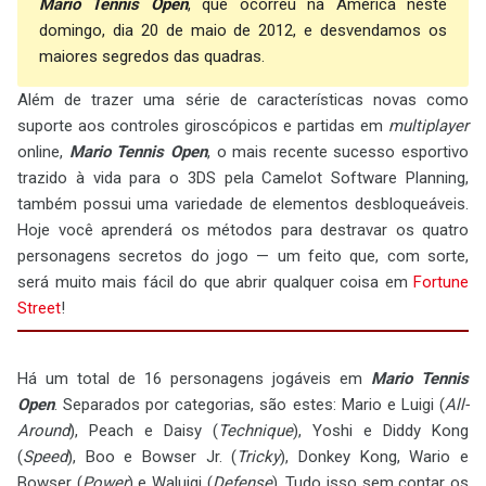
Mario Tennis Open
, que ocorreu na América neste
domingo, dia 20 de maio de 2012, e desvendamos os
maiores segredos das quadras.
Além de trazer uma série de características novas como
suporte aos controles giroscópicos e partidas em
multiplayer
online,
Mario Tennis Open
, o mais recente sucesso esportivo
trazido à vida para o 3DS pela Camelot Software Planning,
também possui uma variedade de elementos desbloqueáveis.
Hoje você aprenderá os métodos para destravar os quatro
personagens secretos do jogo — um feito que, com sorte,
será muito mais fácil do que abrir qualquer coisa em
Fortune
Street
!
Há um total de 16 personagens jogáveis em
Mario Tennis
Open
. Separados por categorias, são estes: Mario e Luigi (
All-
Around
), Peach e Daisy (
Technique
), Yoshi e Diddy Kong
(
Speed
), Boo e Bowser Jr. (
Tricky
), Donkey Kong, Wario e
Bowser (
Power
) e Waluigi (
Defense
). Tudo isso sem contar os