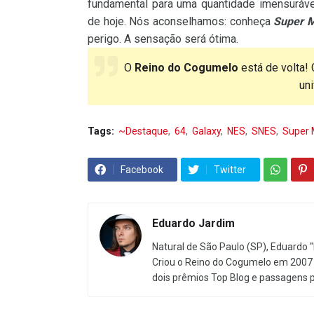
fundamental para uma quantidade imensuráve
de hoje. Nós aconselhamos: conheça
Super M
perigo. A sensação será ótima.
O
Reino do Cogumelo
está de volta! 
un
Tags:
~Destaque
64
Galaxy
NES
SNES
Super 
Facebook
Twitter
Eduardo Jardim
Natural de São Paulo (SP), Eduardo "
Criou o Reino do Cogumelo em 2007 
dois prêmios Top Blog e passagens 