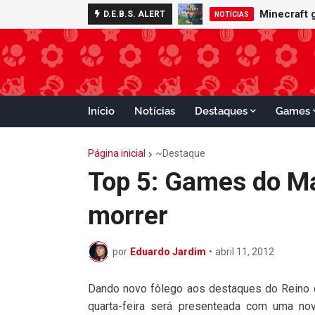
Minecraft 
D.E.B.S. ALERT
NOTÍCIAS
Início
Notícias
Destaques
Games
Página inicial
~Destaque
Top 5: Games do Ma
morrer
por
Eduardo Jardim
•
abril 11, 2012
Dando novo fôlego aos destaques do Reino 
quarta-feira será presenteada com uma no