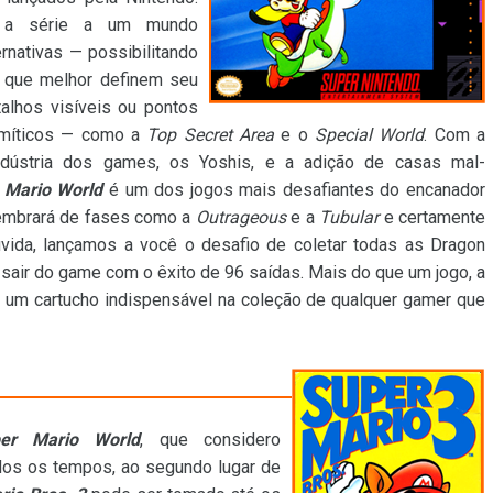
 a série a um mundo
rnativas — possibilitando
s que melhor definem seu
talhos visíveis ou pontos
 míticos — como a
Top Secret Area
e o
Special World
. Com a
indústria dos games, os Yoshis, e a adição de casas mal-
 Mario World
é um dos jogos mais desafiantes do encanador
 lembrará de fases como a
Outrageous
e a
Tubular
e certamente
vida, lançamos a você o desafio de coletar todas as Dragon
 sair do game com o êxito de 96 saídas. Mais do que um jogo, a
é um cartucho indispensável na coleção de qualquer gamer que
er Mario World
, que considero
dos os tempos, ao segundo lugar de