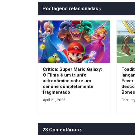
Postagens relacionadas
Crítica: Super Mario Galaxy:
Toadit
O Filme é um triunfo
lança
astronômico sobre um
Fever
cânone completamente
desco
fragmentado
Bone
April 21, 2026
Februar
23 Comentários