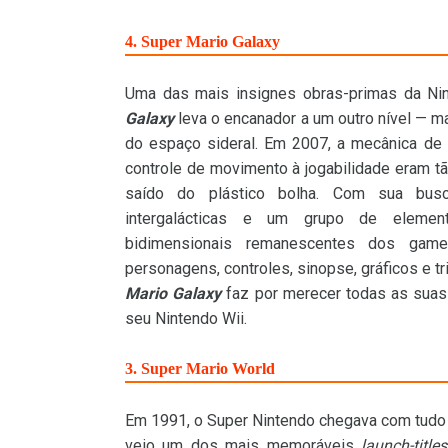
4. Super Mario Galaxy
Uma das mais insignes obras-primas da Ni
Galaxy
leva o encanador a um outro nível — m
do espaço sideral. Em 2007, a mecânica de f
controle de movimento à jogabilidade eram tã
saído do plástico bolha. Com sua busc
intergalácticas e um grupo de eleme
bidimensionais remanescentes dos ga
personagens, controles, sinopse, gráficos e t
Mario Galaxy
faz por merecer todas as sua
seu Nintendo Wii.
3. Super Mario World
Em 1991, o Super Nintendo chegava com tudo n
veio um dos mais memoráveis
launch-titles