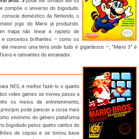
rio Bros. 3
pode ser tomado até os
ue compõe o universo do bigodudo.
o console doméstico da Nintendo, o
aior jogo do Mario já produzido.
 um mapa não linear e repleto de
 e conceitos brilhantes — como os
 até mesmo uma terra onde tudo é gigantesco —, "Mario 3" é
íceis e cativantes do encanador.
ara NES, é melhor fazê-lo o quanto
a dos video games se moveu passo a
tre os meios de entretenimento,
princípio pode parecer a coisa mais
como sinônimo do gênero plataforma
nho bigodudo pelos quatro cantos do
hões de cópias e se tornou base