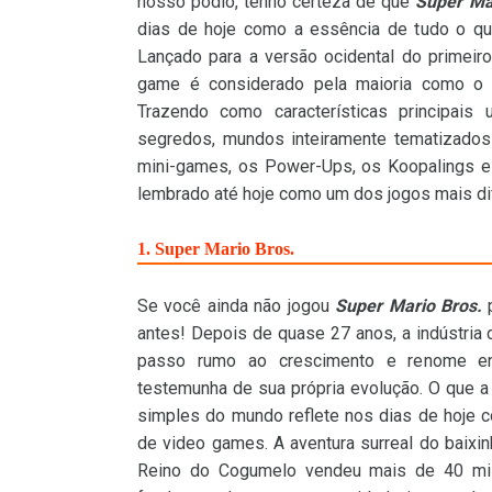
nosso pódio, tenho certeza de que
Super Ma
dias de hoje como a essência de tudo o q
Lançado para a versão ocidental do primeir
game é considerado pela maioria como o m
Trazendo como características principais
segredos, mundos inteiramente tematizados
mini-games, os Power-Ups, os Koopalings e
lembrado até hoje como um dos jogos mais dif
1. Super Mario Bros.
Se você ainda não jogou
Super Mario Bros.
p
antes! Depois de quase 27 anos, a indústri
passo rumo ao crescimento e renome en
testemunha de sua própria evolução. O que a 
simples do mundo reflete nos dias de hoje 
de video games. A aventura surreal do baixi
Reino do Cogumelo vendeu mais de 40 mil