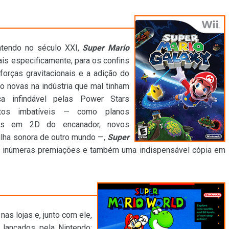
ntendo no século XXI,
Super Mario
ais especificamente, para os confins
orças gravitacionais e a adição do
o novas na indústria que mal tinham
a infindável pelas Power Stars
ntos imbatíveis — como planos
mes em 2D do encanador, novos
rilha sonora de outro mundo —,
Super
s inúmeras premiações e também uma indispensável cópia em
as lojas e, junto com ele,
lançados pela Nintendo: