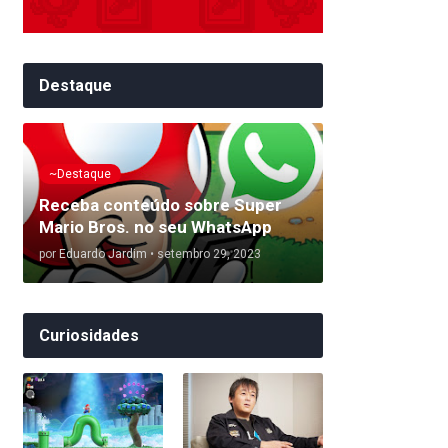
Destaque
~Destaque
Receba conteúdo sobre Super
Mario Bros. no seu WhatsApp
por
Eduardo Jardim
•
setembro 29, 2023
Curiosidades