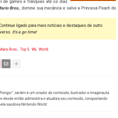
l de games e franquias até os dias
ario Bros.
, domine sua mecânica e salve a Princesa Peach do
Continue ligado para mais notícias e destaques de outro
iverso.
It's-a go time!
Mario Bros.
Top 5
Wii
World
Pengor" Jardim é um criador de conteúdo, ilustrador e imaginauta.
e desde então administra e atualiza seu conteúdo, conquistando
pela saudosa Nintendo World.