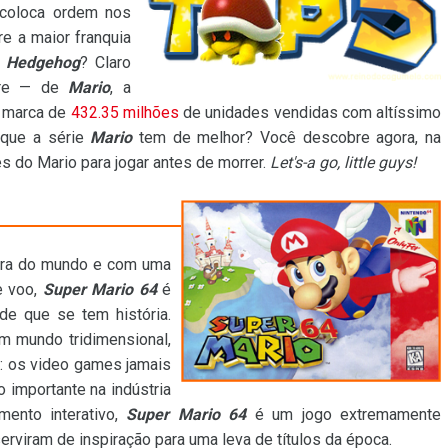
 coloca ordem nos
e a maior franquia
e Hedgehog
? Claro
pre — de
Mario
, a
a marca de
432.35 milhões
de unidades vendidas com altíssimo
o que a série
Mario
tem de melhor? Você descobre agora, na
 do Mario para jogar antes de morrer.
Let's-a go, little guys!
era do mundo e com uma
e voo,
Super Mario 64
é
e que se tem história.
m mundo tridimensional,
: os video games jamais
importante na indústria
mento interativo,
Super Mario 64
é um jogo extremamente
erviram de inspiração para uma leva de títulos da época.