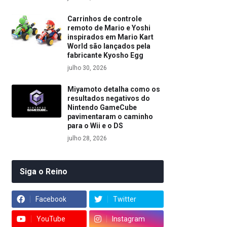
Carrinhos de controle
remoto de Mario e Yoshi
inspirados em Mario Kart
World são lançados pela
fabricante Kyosho Egg
julho 30, 2026
Miyamoto detalha como os
resultados negativos do
Nintendo GameCube
pavimentaram o caminho
para o Wii e o DS
julho 28, 2026
Siga o Reino
Facebook
Twitter
YouTube
Instagram