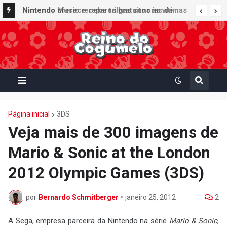
Nintendo Music recebe trilhas sonoras de
Virtual Boy Wario Land, Mario Clash e Mario's
Tennis em adição histórica ao catálogo
Página inicial
3DS
Veja mais de 300 imagens de
Mario & Sonic at the London
2012 Olympic Games (3DS)
por
Bernardo Schmitberger
•
janeiro 25, 2012
2
A Sega, empresa parceira da Nintendo na série
Mario & Sonic
,