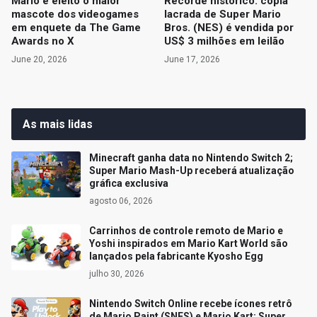
Mario é eleito o maior
Recorde histórico: cópia
mascote dos videogames
lacrada de Super Mario
em enquete da The Game
Bros. (NES) é vendida por
Awards no X
US$ 3 milhões em leilão
June 20, 2026
June 17, 2026
As mais lidas
Minecraft ganha data no Nintendo Switch 2;
Super Mario Mash-Up receberá atualização
gráfica exclusiva
agosto 06, 2026
Carrinhos de controle remoto de Mario e
Yoshi inspirados em Mario Kart World são
lançados pela fabricante Kyosho Egg
julho 30, 2026
Nintendo Switch Online recebe ícones retrô
de Mario Paint (SNES) e Mario Kart: Super