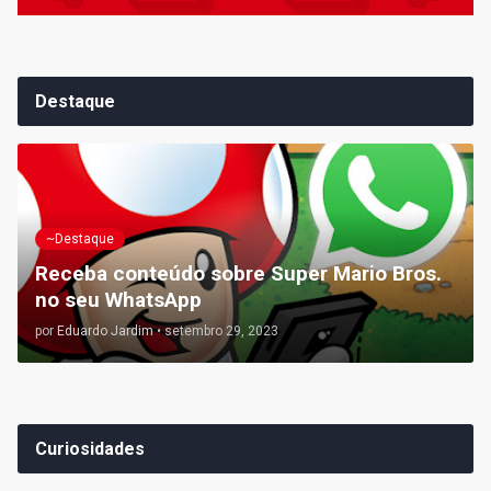
Destaque
~Destaque
Receba conteúdo sobre Super Mario Bros.
no seu WhatsApp
por
Eduardo Jardim
•
setembro 29, 2023
Curiosidades