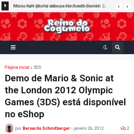
Minecraft ganha data no Nintendo Switch 2;
Mario Kart World ultrapassa 3 milhões de
Super Mario Mash-Up receberá atualização
unidades vendidas no Japão e figura no top 30
gráfica exclusiva
da Famitsu
Página inicial
3DS
Demo de Mario & Sonic at
the London 2012 Olympic
Games (3DS) está disponível
no eShop
por
Bernardo Schmitberger
•
janeiro 26, 2012
2