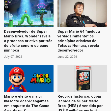
Desenvolvedor de Super
Super Mario 64 "moldou
Mario Bros. Wonder revela
verdadeiramente" os
o processo criativo por trás
princípios criativos de
do efeito sonoro do cano
Tetsuya Nomura, revela
minhoca
desenvolvedor
July 07, 2026
June 22, 2026
Mario é eleito o maior
Recorde histórico: cópia
mascote dos videogames
lacrada de Super Mario
em enquete da The Game
Bros. (NES) é vendida por
Awards no X
US$ 3 milhões em leilão