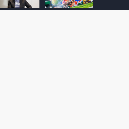
amoto incentiva
Nintendo compartilha 5
os desenvolvedores
dicas para dominar as
riarem com
quadras de tênis em
nticidade e
Mario Tennis Fever
inarem a técnica
(Switch 2)
 28, 2026
February 14, 2026
itorial #5: o app do
Nintendo dá 5 valiosas
hi para bebês Mario
dicas para triunfar na
 confusão de Ledrão
“Caça às esmeraldas”
a polícia de Isle
de Donkey Kong
ino
Bananza
mber 29, 2025
October 05, 2025