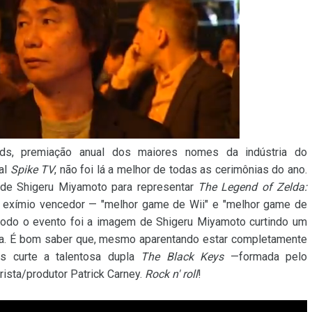
s, premiação anual dos maiores nomes da indústria do
nal
Spike TV
, não foi lá a melhor de todas as cerimônias do ano.
de Shigeru Miyamoto para representar
The Legend of Zelda:
 exímio vencedor — "melhor game de Wii" e "melhor game de
todo o evento foi a imagem de Shigeru Miyamoto curtindo um
a. É bom saber que, mesmo aparentando estar completamente
os curte a talentosa dupla
The Black Keys
—formada pelo
rista/produtor Patrick Carney.
Rock n' roll
!