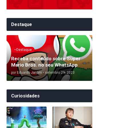
Destaque
~Destaque
Receba conteúdo sobre Super
Mario Bros. no seu WhatsApp
por
Eduardo Jardim
•
setembro 29, 2023
Curiosidades