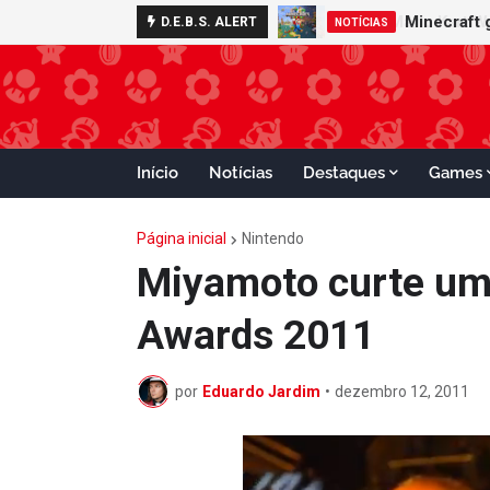
Minecraft 
D.E.B.S. ALERT
NOTÍCIAS
Início
Notícias
Destaques
Games
Página inicial
Nintendo
Miyamoto curte um 
Awards 2011
por
Eduardo Jardim
•
dezembro 12, 2011