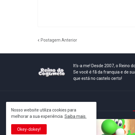
Postagem Anterior
It's-a me! Desde 2007, o Reino 
Se você é fã da franquia e de su
que está no castelo certo!
This is cinema!
Nosso website utiliza cookies para
melhorar a sua experiência.
Saiba mais.
Okey-dokey!