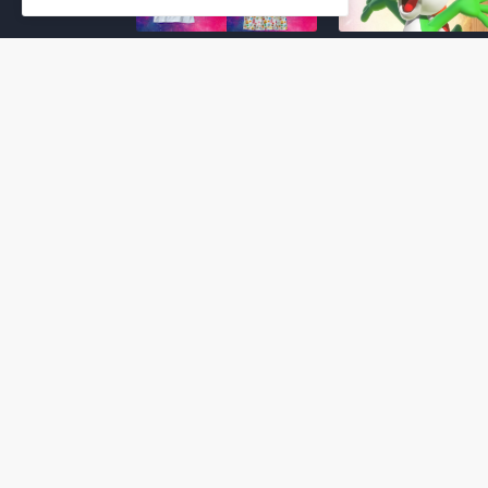
Super Mario Galaxy: O
Yoshi and the
Filme: BEAMS lança
Mysterious Book só
coleção de roupas e
nasceu por causa de
acessórios em
Super Mario Galaxy:
colaboração com o
Filme, revela Miyam
filme no Japão
July 23, 2026
July 28, 2026
Super Mario Galaxy: O
Super Mario Galaxy:
Filme: nova leva de
Filme ganha coleção
action figures com
acessórios em
Rosalina, Bowser Jr. e
colaboração com a g
muito mais é anunciada
Samantha Thavasa
pela San-ei Boeki
July 04, 2026
July 13, 2026