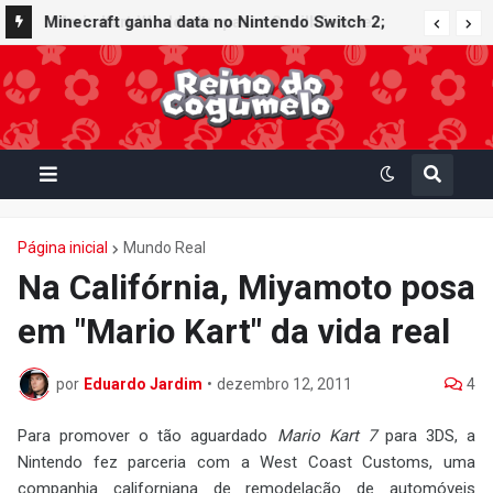
Minecraft ganha data no Nintendo Switch 2;
Super Mario Mash-Up receberá atualização
gráfica exclusiva
Página inicial
Mundo Real
Na Califórnia, Miyamoto posa
em "Mario Kart" da vida real
por
Eduardo Jardim
•
dezembro 12, 2011
4
Para promover o tão aguardado
Mario Kart 7
para 3DS, a
Nintendo fez parceria com a West Coast Customs, uma
companhia californiana de remodelação de automóveis