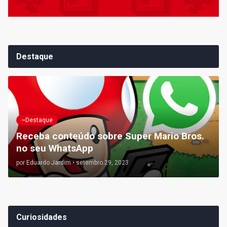
Destaque
~Destaque
Receba conteúdo sobre Super Mario Bros.
no seu WhatsApp
por
Eduardo Jardim
•
setembro 29, 2023
Curiosidades