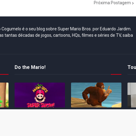
Próxima Postagem
do Cogumelo é o seu blog sobre Super Mario Bros. por Eduardo Jardim.
as tantas décadas de jogos, cartoons, HQs, filmes e séries de TV, saiba
Do the Mario!
Tou
Desenho clássico The
Ex-artista da Rare
Miy
Super Mario Bros. Super
descarta série de TV
nov
Show! voltará a ser
“Donkey Kong Country”
a c
 O
exibido em emissora
como parte da evolução
aute
oto
norte-americana
visual do DK: "era
dom