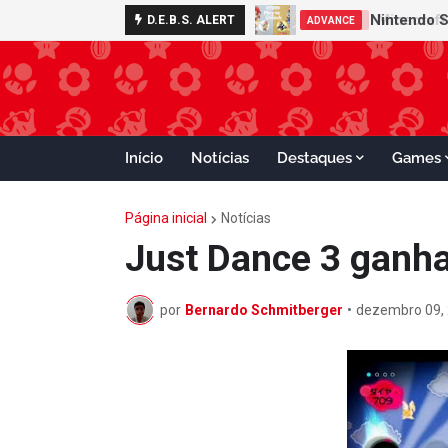
Nintendo S
D.E.B.S. ALERT
ADVANCE
Início
Notícias
Destaques
Games
Página inicial
Notícias
Just Dance 3 ganha
por
Bernardo Schmitberger
•
dezembro 09,