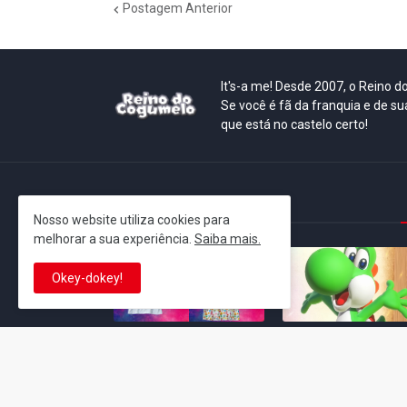
Postagem Anterior
It's-a me! Desde 2007, o Reino 
Se você é fã da franquia e de su
que está no castelo certo!
This is cinema!
Nosso website utiliza cookies para
melhorar a sua experiência.
Saiba mais.
Okey-dokey!
Super Mario Galaxy: O
Yoshi and the
Filme: BEAMS lança
Mysterious Book só
coleção de roupas e
nasceu por causa de
acessórios em
Super Mario Galaxy:
colaboração com o
Filme, revela Miyam