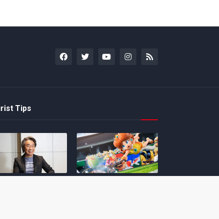
rist Tips
amoto incentiva
Nintendo compartilha 5
os desenvolvedores
dicas para dominar as
riarem com
quadras de tênis em
nticidade e
Mario Tennis Fever
inarem a técnica
(Switch 2)