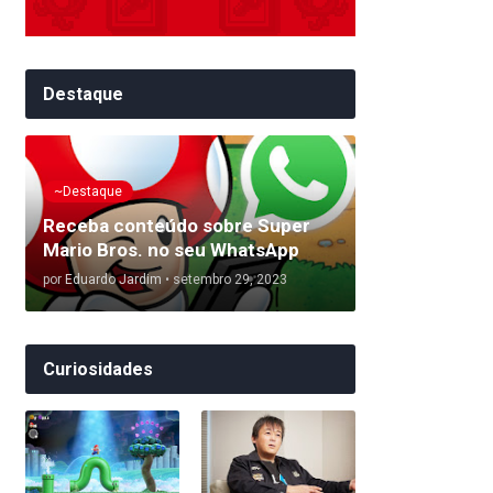
Destaque
~Destaque
Receba conteúdo sobre Super
Mario Bros. no seu WhatsApp
por
Eduardo Jardim
•
setembro 29, 2023
Curiosidades