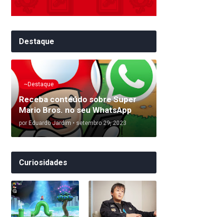
Destaque
~Destaque
Receba conteúdo sobre Super
Mario Bros. no seu WhatsApp
por
Eduardo Jardim
•
setembro 29, 2023
Curiosidades