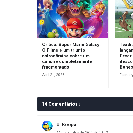
Crítica: Super Mario Galaxy:
Toadit
O Filme é um triunfo
lança
astronômico sobre um
Fever
cânone completamente
desco
fragmentado
Bone
April 21, 2026
Februar
14 Comentários
U. Koopa
29 de outubro de 2011 às 18:17