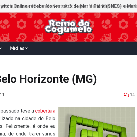
witch Online recebe ícones retrô de Mario Paint (SNES) e Mario
Mídias
lo Horizonte (MG)
011
14
 passado teve a
cobertura
alizado na cidade de Belo
is. Felizmente, é onde eu
ira, de onde trarei vários