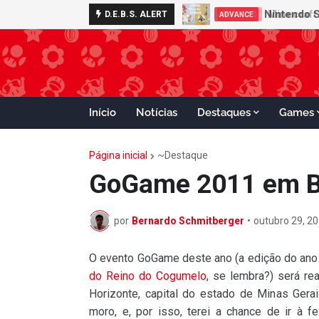
Nintendo S
D.E.B.S. ALERT
ADVANCE
Início
Notícias
Destaques
Games
Página inicial
~Destaque
GoGame 2011 em Be
por
Bernardo Schmitberger
•
outubro 29, 2
O evento GoGame deste ano (a edição do ano
do Reino do Cogumelo
, se lembra?) será re
Horizonte, capital do estado de Minas Gera
moro, e, por isso, terei a chance de ir à fe