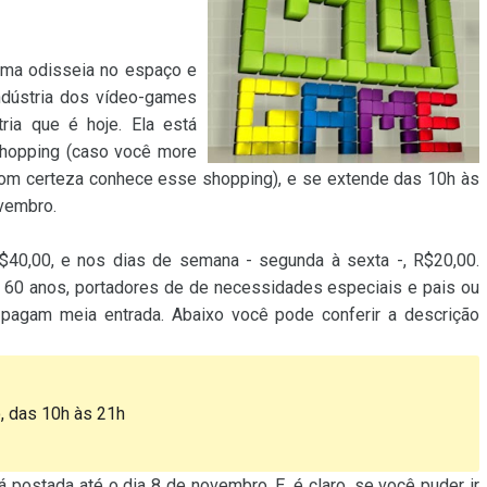
uma odisseia no espaço e
ndústria dos vídeo-games
tria que é hoje. Ela está
hopping (caso você more
com certeza conhece esse shopping), e se extende das 10h às
ovembro.
$40,00, e nos dias de semana - segunda à sexta -, R$20,00.
 60 anos, portadores de de necessidades especiais e pais ou
pagam meia entrada. Abaixo você pode conferir a descrição
, das 10h às 21h
 postada até o dia 8 de novembro. E, é claro, se você puder ir