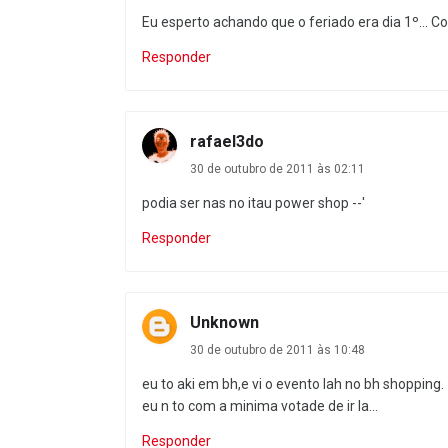
Eu esperto achando que o feriado era dia 1º... Co
Responder
rafael3do
30 de outubro de 2011 às 02:11
podia ser nas no itau power shop --'
Responder
Unknown
30 de outubro de 2011 às 10:48
eu to aki em bh,e vi o evento lah no bh shopping.
eu n to com a minima votade de ir la...
Responder