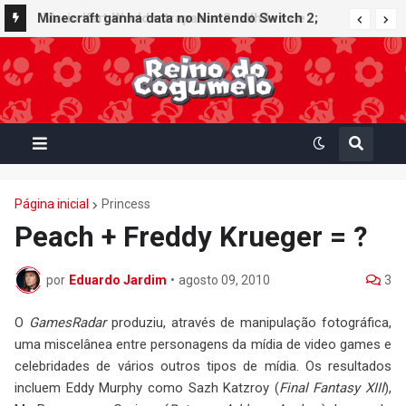
Minecraft ganha data no Nintendo Switch 2;
Super Mario Mash-Up receberá atualização
gráfica exclusiva
Página inicial
Princess
Peach + Freddy Krueger = ?
por
Eduardo Jardim
•
agosto 09, 2010
3
O
GamesRadar
produziu, através de manipulação fotográfica,
uma miscelânea entre personagens da mídia de video games e
celebridades de vários outros tipos de mídia. Os resultados
incluem Eddy Murphy como Sazh Katzroy (
Final Fantasy XIII
),