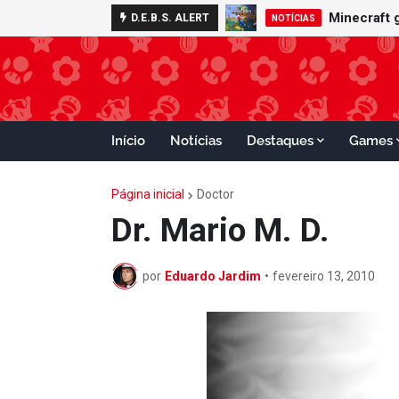
Nintendo S
Minecraft
D.E.B.S. ALERT
ADVANCE
NOTÍCIAS
Início
Notícias
Destaques
Games
Página inicial
Doctor
Dr. Mario M. D.
por
Eduardo Jardim
•
fevereiro 13, 2010