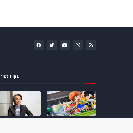
rist Tips
amoto incentiva
Nintendo compartilha 5
os desenvolvedores
dicas para dominar as
riarem com
quadras de tênis em