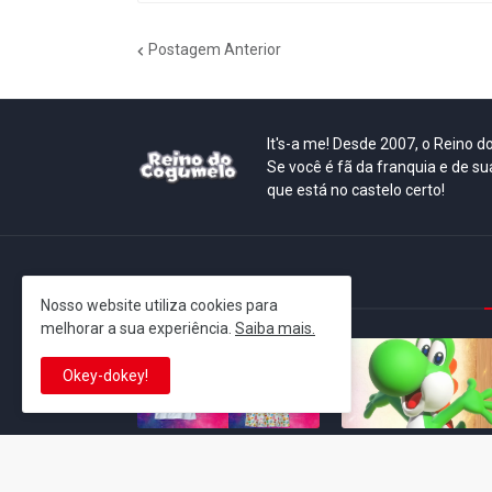
Postagem Anterior
It's-a me! Desde 2007, o Reino 
Se você é fã da franquia e de su
que está no castelo certo!
This is cinema!
Nosso website utiliza cookies para
melhorar a sua experiência.
Saiba mais.
Okey-dokey!
Super Mario Galaxy: O
Yoshi and the
Filme: BEAMS lança
Mysterious Book só
coleção de roupas e
nasceu por causa de