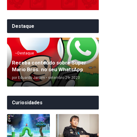
Destaque
~Destaque
Receba conteúdo sobre Super
Mario Bros. no seu WhatsApp
por
Eduardo Jardim
•
setembro 29, 2023
Curiosidades