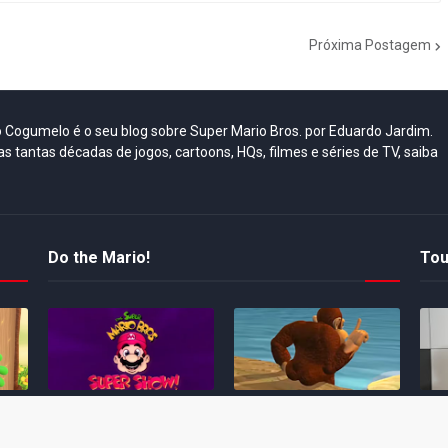
Próxima Postagem
do Cogumelo é o seu blog sobre Super Mario Bros. por Eduardo Jardim.
as tantas décadas de jogos, cartoons, HQs, filmes e séries de TV, saiba
Do the Mario!
Tou
Desenho clássico The
Ex-artista da Rare
Miy
Super Mario Bros. Super
descarta série de TV
nov
Show! voltará a ser
“Donkey Kong Country”
a c