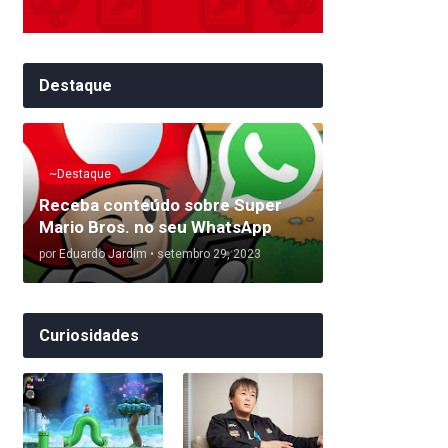
Destaque
~Destaque
Receba conteúdo sobre Super
Mario Bros. no seu WhatsApp
por
Eduardo Jardim
•
setembro 29, 2023
Curiosidades