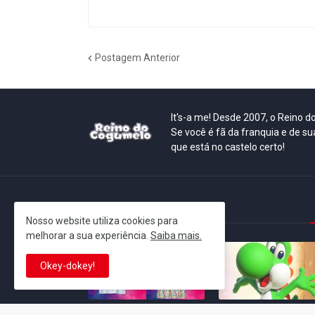
Postagem Anterior
It's-a me! Desde 2007, o Reino 
Se você é fã da franquia e de su
que está no castelo certo!
This is cinema!
Nosso website utiliza cookies para
melhorar a sua experiência.
Saiba mais.
Okey-dokey!
Super Mario Galaxy: O
Yoshi and the