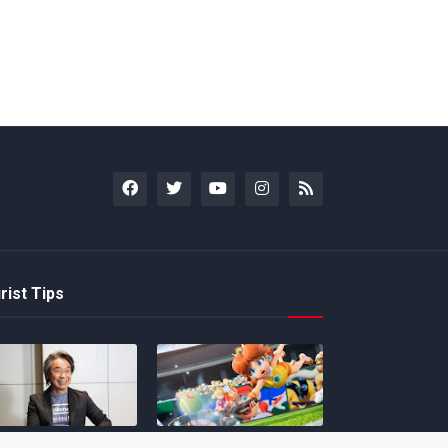
rist Tips
amoto incentiva
Nintendo compartilha 5