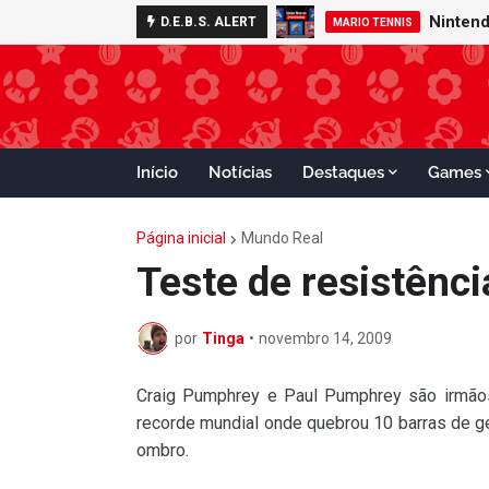
D.E.B.S. ALERT
GAMECUBE
MARIO TENNIS
Início
Notícias
Destaques
Games
Página inicial
Mundo Real
Teste de resistênc
por
Tinga
•
novembro 14, 2009
Craig Pumphrey e Paul Pumphrey são irmãos
recorde mundial onde quebrou 10 barras de g
ombro.