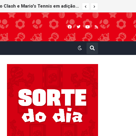
Super Mario Sunshine é anunciado para o Nintendo GameCube - Nintendo Classics do Nintendo Switch Online
Nintendo Music recebe trilhas sonoras de Virtual Boy Wario Land, Mario Clash e Mario's Tennis em adição histórica ao catálogo