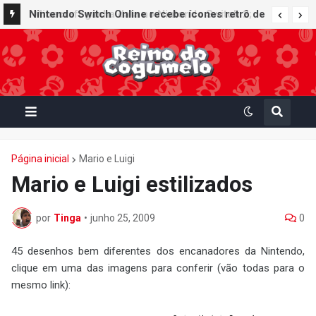
Nintendo Switch Online recebe ícones retrô de
Mario Paint (SNES) e Mario Kart: Super Circuit
(GBA)
Página inicial
Mario e Luigi
Mario e Luigi estilizados
por
Tinga
•
junho 25, 2009
0
45 desenhos bem diferentes dos encanadores da Nintendo,
clique em uma das imagens para conferir (vão todas para o
mesmo link):