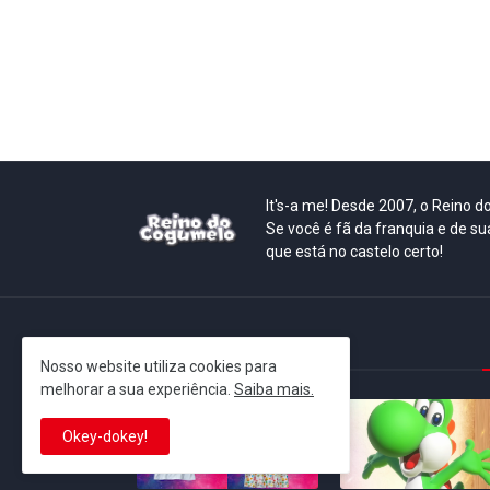
It's-a me! Desde 2007, o Reino 
Se você é fã da franquia e de su
que está no castelo certo!
This is cinema!
Nosso website utiliza cookies para
melhorar a sua experiência.
Saiba mais.
Okey-dokey!