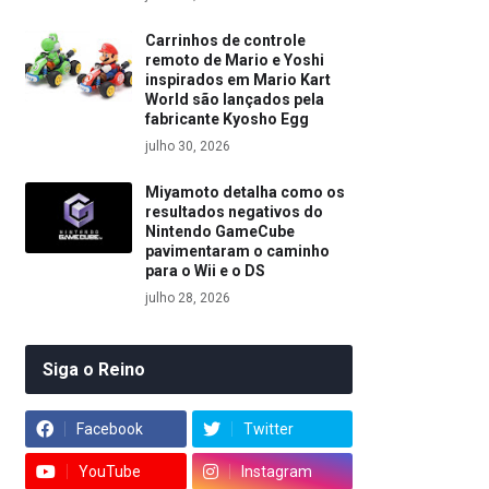
Carrinhos de controle
remoto de Mario e Yoshi
inspirados em Mario Kart
World são lançados pela
fabricante Kyosho Egg
julho 30, 2026
Miyamoto detalha como os
resultados negativos do
Nintendo GameCube
pavimentaram o caminho
para o Wii e o DS
julho 28, 2026
Siga o Reino
Facebook
Twitter
YouTube
Instagram