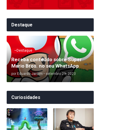
Destaque
~Destaque
Receba conteúdo sobre Super
Mario Bros. no seu WhatsApp
por
Eduardo Jardim
•
setembro 29, 2023
Curiosidades