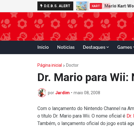
Minecraft 
D.E.B.S. ALERT
NOTÍCIAS
Início
Notícias
Destaques
Games
Página inicial
Doctor
Dr. Mario para Wii:
por
Jardim
•
maio 08, 2008
Com o lançamento do Nintendo Channel na Amér
o título Dr. Mario para Wii. O nome oficial é
Dr.
Também, o lançamento oficial do jogo está a