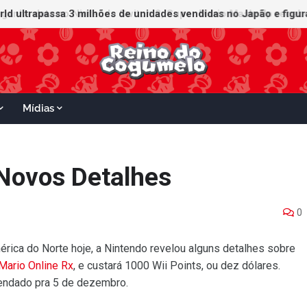
ganha data no Nintendo Switch 2; Super Mario Mash-Up receberá
Mídias
 Novos Detalhes
0
ica do Norte hoje, a Nintendo revelou alguns detalhes sobre
 Mario Online Rx
, e custará 1000 Wii Points, ou dez dólares.
gendado pra 5 de dezembro.