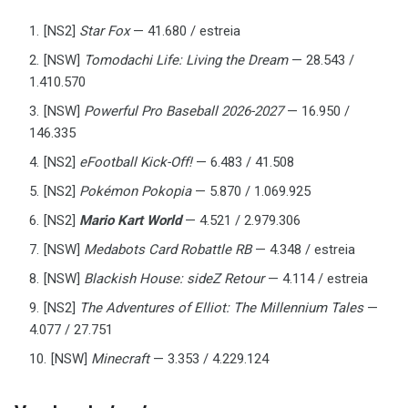
[NS2]
Star Fox
— 41.680 / estreia
[NSW]
Tomodachi Life: Living the Dream
— 28.543 /
1.410.570
[NSW]
Powerful Pro Baseball 2026-2027
— 16.950 /
146.335
[NS2]
eFootball Kick-Off!
— 6.483 / 41.508
[NS2]
Pokémon Pokopia
— 5.870 / 1.069.925
[NS2]
Mario Kart World
— 4.521 / 2.979.306
[NSW]
Medabots Card Robattle RB
— 4.348 / estreia
[NSW]
Blackish House: sideZ Retour
— 4.114 / estreia
[NS2]
The Adventures of Elliot: The Millennium Tales
—
4.077 / 27.751
[NSW]
Minecraft
— 3.353 / 4.229.124