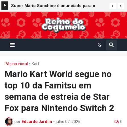
Super Mario Sunshine é anunciado para o
Nintendo GameCube - Nintendo Classics do
Nintendo Switch Online
Página inicial
Kart
Mario Kart World segue no
top 10 da Famitsu em
semana de estreia de Star
Fox para Nintendo Switch 2
por
Eduardo Jardim
•
julho 02, 2026
0