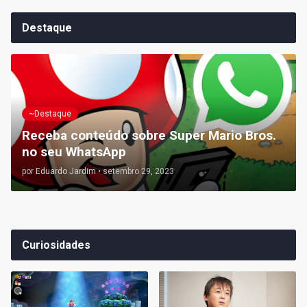
Destaque
~Destaque
Receba conteúdo sobre Super Mario Bros.
no seu WhatsApp
por
Eduardo Jardim
•
setembro 29, 2023
Curiosidades