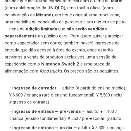
brindes que inclui uma camiseta oficial com o tema de
Mario
(com colaboração da
UNIQLO
), uma toalha oficial (com
colaboração da
Mizuno
), um boné original, uma mochilinha,
uma medalha de conclusão de percurso e um número de peito
— itens de
edição limitada
que
não serão vendidos
separadamente
ao público geral. Para quem quiser participar
como espectador sem correr, também haverá ingressos de
entrada que dão acesso à área do evento, onde estarão
previstos a venda de produtos exclusivos, uma sessão de
experiência com o
Nintendo Switch 2
e uma praça de
alimentação com
food trucks
. Os preços são os seguintes:
Ingresso de corredor
— adulto (a partir do ensino médio):
¥ 6.600 / criança (até o ensino fundamental): ¥ 5.500 (inclui
ingresso de entrada)
Ingresso de entrada — pré-venda
— adulto: ¥ 1.100 /
criança (ensino fundamental): ¥ 550 / pré-escolar: gratuito
Ingresso de entrada — no dia
— adulto: ¥ 3.300 / criança