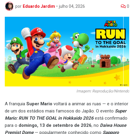
por
Eduardo Jardim
•
julho 04, 2026
0
Imagem: Reprodução/Nintendo
A
franquia
Super Mario
voltará a animar
as ruas — e o
interior
de um dos
estádios mais famosos
do Japão. O
evento
Super
Mario
: RUN TO THE GOAL in Hokkaido 2026
está
confirmado
para o
domingo, 13 de setembro de 2026
, no
Daiwa House
Premist Dome
—
popularmente conhecido como
Sapporo