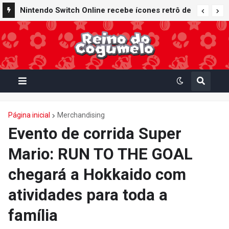
Nintendo oferece reparos gratuitos às vítimas
Nintendo Switch Online recebe ícones retrô de
do terremoto de Kumamoto e doa 50 milhões
Mario Paint (SNES) e Mario Kart: Super Circuit
de ienes à Cruz Vermelha
(GBA)
Página inicial
Merchandising
Evento de corrida Super
Mario: RUN TO THE GOAL
chegará a Hokkaido com
atividades para toda a
família