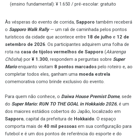
(ensino fundamental): ¥ 1.650 / pré-escolar: gratuito
Às vésperas do evento de corrida,
Sapporo
também receberá
o
Sapporo Walk Rally
— um rali de caminhada pelos pontos
turísticos da cidade que acontece entre
18 de julho
e
12 de
setembro de 2026
. Os participantes adquirem uma folha de
rota na
casa de tijolos vermelhos de Sapporo
(
Akarenga
Chōsha
) por
¥ 1.300
, respondem a perguntas sobre
Super
Mario
enquanto visitam
8 pontos marcados
pelo roteiro e, ao
completar todos eles, ganham uma
moeda estrela
comemorativa como brinde exclusivo do evento.
Para quem não conhece, o
Daiwa House Premist Dome
, sede
do
Super Mario: RUN TO THE GOAL in Hokkaido 2026
, é um
dos maiores estádios cobertos do Japão, localizado em
Sapporo
, capital da prefeitura de
Hokkaido
. O espaço
comporta mais de
40 mil pessoas
em sua configuração para
futebol e é um dos pontos de referência do esporte e do