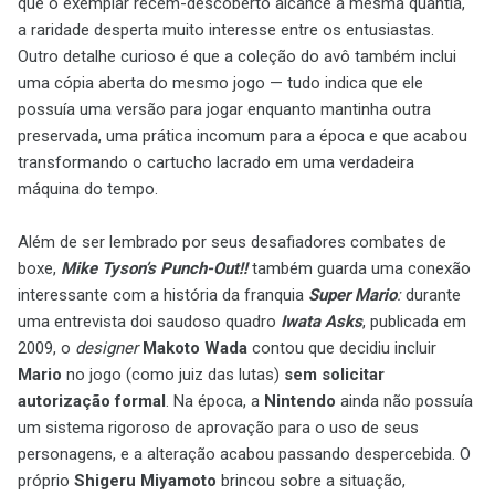
que o exemplar recém-descoberto alcance a mesma quantia,
a raridade desperta muito interesse entre os entusiastas.
Outro detalhe curioso é que a coleção do avô também inclui
uma cópia aberta do mesmo jogo — tudo indica que ele
possuía uma versão para jogar enquanto mantinha outra
preservada, uma prática incomum para a época e que acabou
transformando o cartucho lacrado em uma verdadeira
máquina do tempo.
Além de ser lembrado por seus desafiadores combates de
boxe,
Mike Tyson’s Punch-Out!!
também guarda uma conexão
interessante com a história da franquia
Super Mario
:
durante
uma entrevista doi saudoso quadro
Iwata Asks
, publicada em
2009, o
designer
Makoto Wada
contou que decidiu incluir
Mario
no jogo (como juiz das lutas)
sem solicitar
autorização formal
. Na época, a
Nintendo
ainda não possuía
um sistema rigoroso de aprovação para o uso de seus
personagens, e a alteração acabou passando despercebida. O
próprio
Shigeru Miyamoto
brincou sobre a situação,