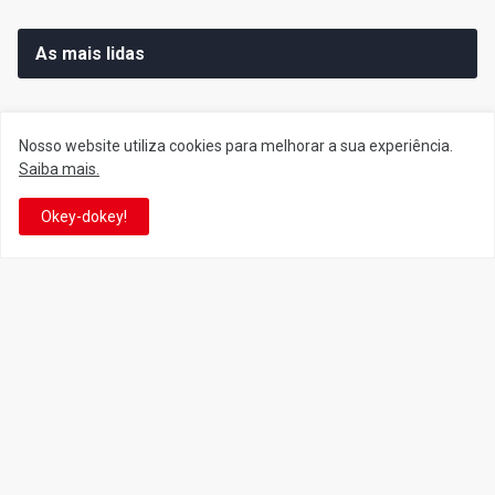
As mais lidas
Nosso website utiliza cookies para melhorar a sua experiência.
Saiba mais.
Siga o Reino
Okey-dokey!
Facebook
Twitter
YouTube
Instagram
Facebook