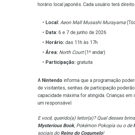
horário local japonês. Cada usuário terá direit
Local:
Aeon Mall Musashi Murayama
(Tóq
Data:
6 e 7 de junho de 2026
Horário:
das 11h às 17h
Área:
North Court
(1º andar)
Participação:
gratuita
A
Nintendo
informa que a programação poderá
de visitantes, senhas de participação poderão
capacidade máxima for atingida. Crianças em
um responsável.
E você, querido(a) leitor(a)? Qual desses bri
Mysterious Book
,
Pokémon Pokopia
ou o de
sociais do
Reino do Cogumelo
!