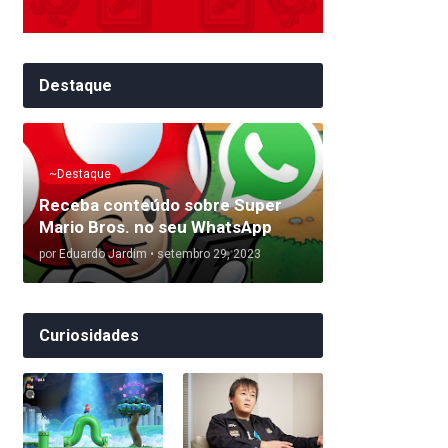
Destaque
~Destaque
Receba conteúdo sobre Super
Mario Bros. no seu WhatsApp
por
Eduardo Jardim
•
setembro 29, 2023
Curiosidades