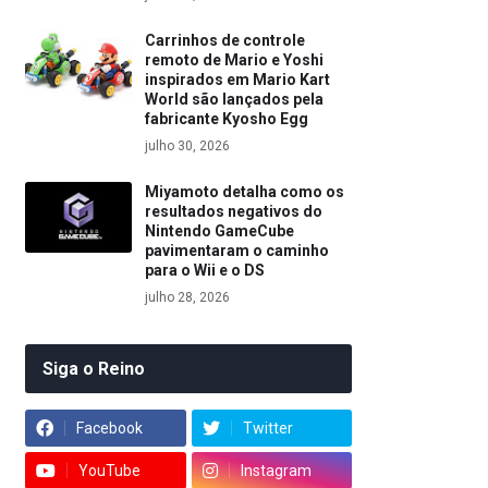
Carrinhos de controle
remoto de Mario e Yoshi
inspirados em Mario Kart
World são lançados pela
fabricante Kyosho Egg
julho 30, 2026
Miyamoto detalha como os
resultados negativos do
Nintendo GameCube
pavimentaram o caminho
para o Wii e o DS
julho 28, 2026
Siga o Reino
Facebook
Twitter
YouTube
Instagram