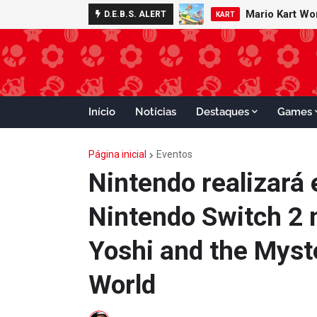
Minecraft 
D.E.B.S. ALERT
NOTÍCIAS
Início
Notícias
Destaques
Games
Página inicial
Eventos
Nintendo realizará 
Nintendo Switch 2 
Yoshi and the Myst
World