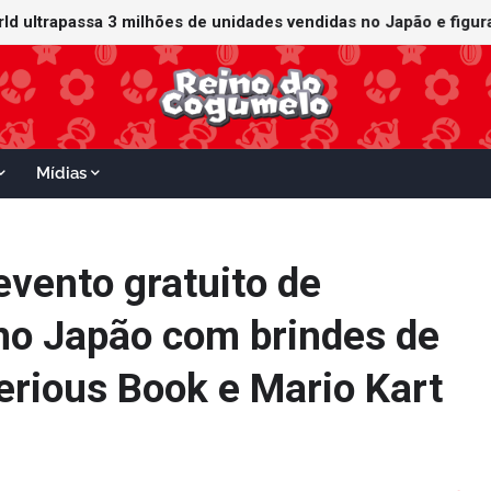
ganha data no Nintendo Switch 2; Super Mario Mash-Up receberá
Mídias
evento gratuito de
no Japão com brindes de
erious Book e Mario Kart