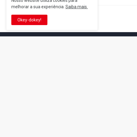
Nosso website utiliza cookies para
melhorar a sua experiência.
Saiba mais.
Postagem Anterior
Okey-dokey!
It's-a me! Desde 2007, o Reino 
Se você é fã da franquia e de su
que está no castelo certo!
This is cinema!
Super Mario Galaxy: O
Yoshi and the
Filme: BEAMS lança
Mysterious Book só