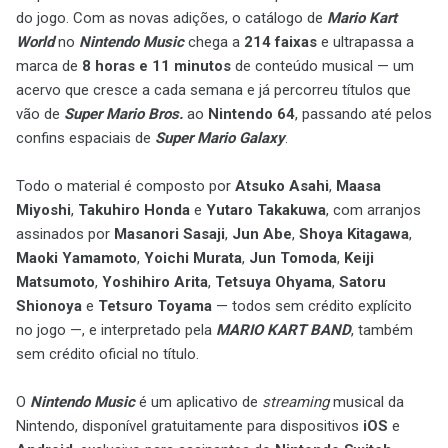
do jogo. Com as novas adições, o catálogo de
Mario Kart
World
no
Nintendo Music
chega a
214 faixas
e ultrapassa a
marca de
8 horas e 11 minutos
de conteúdo musical — um
acervo que cresce a cada semana e já percorreu títulos que
vão de
Super Mario Bros.
ao
Nintendo 64
, passando até pelos
confins espaciais de
Super Mario Galaxy
.
Todo o material é composto por
Atsuko Asahi
,
Maasa
Miyoshi
,
Takuhiro Honda
e
Yutaro Takakuwa
, com arranjos
assinados por
Masanori Sasaji
,
Jun Abe
,
Shoya Kitagawa
,
Maoki Yamamoto
,
Yoichi Murata
,
Jun Tomoda
,
Keiji
Matsumoto
,
Yoshihiro Arita
,
Tetsuya Ohyama
,
Satoru
Shionoya
e
Tetsuro Toyama
— todos sem crédito explícito
no jogo —, e interpretado pela
MARIO KART BAND
, também
sem crédito oficial no título.
O
Nintendo Music
é um aplicativo de
streaming
musical da
Nintendo, disponível gratuitamente para dispositivos
iOS
e