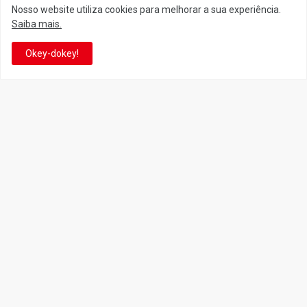
Nosso website utiliza cookies para melhorar a sua experiência.
Saiba mais.
Siga o Reino
Okey-dokey!
Facebook
Twitter
YouTube
Instagram
Facebook