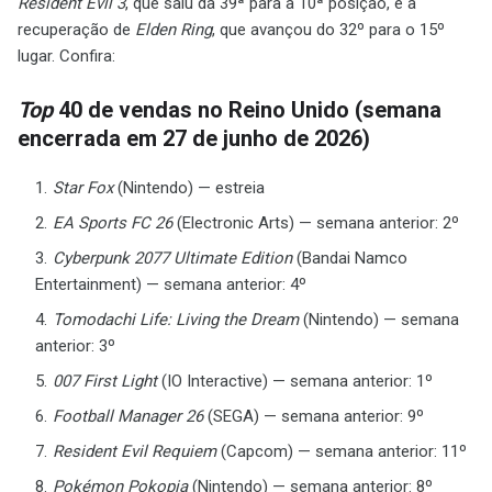
Resident Evil 3
, que saiu da 39ª para a 10ª posição, e a
recuperação de
Elden Ring
, que avançou do 32º para o 15º
lugar. Confira:
Top
40 de vendas no Reino Unido (semana
encerrada em 27 de junho de 2026)
Star Fox
(Nintendo) — estreia
EA Sports FC 26
(Electronic Arts) — semana anterior: 2º
Cyberpunk 2077 Ultimate Edition
(Bandai Namco
Entertainment) — semana anterior: 4º
Tomodachi Life: Living the Dream
(Nintendo) — semana
anterior: 3º
007 First Light
(IO Interactive) — semana anterior: 1º
Football Manager 26
(SEGA) — semana anterior: 9º
Resident Evil Requiem
(Capcom) — semana anterior: 11º
Pokémon Pokopia
(Nintendo) — semana anterior: 8º