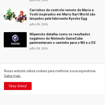
julho 30, 2026
Carrinhos de controle remoto de Mario e
Yoshi inspirados em Mario Kart World são
lançados pela fabricante Kyosho Egg
julho 30, 2026
Miyamoto detalha como os resultados
negativos do Nintendo GameCube
pavimentaram o caminho para o Wii e o DS
julho 28, 2026
Siga o Reino
Nosso website utiliza cookies para melhorar a sua experiência.
Saiba mais.
Facebook
Twitter
Okey-dokey!
YouTube
Instagram