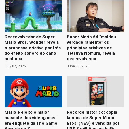
Desenvolvedor de Super
Super Mario 64 "moldou
Mario Bros. Wonder revela
verdadeiramente" os
o processo criativo por trás
princípios criativos de
do efeito sonoro do cano
Tetsuya Nomura, revela
minhoca
desenvolvedor
July 07, 2026
June 22, 2026
Mario é eleito o maior
Recorde histórico: cópia
mascote dos videogames
lacrada de Super Mario
em enquete da The Game
Bros. (NES) é vendida por
Awards no X
US$ 3 milhões em leilão