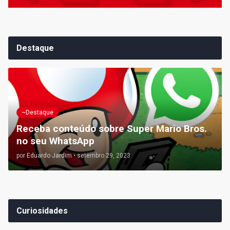
Destaque
~Destaque
Receba conteúdo sobre Super Mario Bros.
no seu WhatsApp
por
Eduardo Jardim
•
setembro 29, 2023
Curiosidades