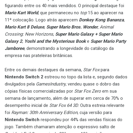
figurando entre os 40 mais vendidos. O principal destaque foi
Mario Kart World
, que permaneceu no
top
15 ao aparecer na
11ª colocação. Logo atrás aparecem
Donkey Kong Bananza
,
Mario Kart 8 Deluxe
,
Super Mario Bros. Wonder
,
Animal
Crossing: New Horizons
,
Super Mario Galaxy + Super Mario
Galaxy 2
,
Yoshi and the Mysterious Book
e
Super Mario Party
Jamboree
, demonstrando a longevidade do catálogo da
empresa nas prateleiras britânicas.
Entre os demais destaques da semana,
Star Fox
para
Nintendo Switch 2
estreou no topo da lista e, segundo dados
divulgados pela
GamesIndustry
, vendeu quase o dobro das
cópias físicas comercializadas por
Star Fox Zero
em sua
semana de lançamento, além de superar em cerca de 70% o
desempenho inicial de
Star Fox 64 3D
. Outra estreia relevante
foi
Rayman: 30th Anniversary Edition
, cuja versão para
Nintendo Switch
respondeu por 44% das vendas físicas do
jogo. Também chamaram atenção o expressivo salto de