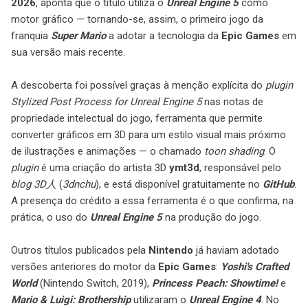
2026
, aponta que o título utiliza o
Unreal Engine 5
como
motor gráfico — tornando-se, assim, o primeiro jogo da
franquia
Super Mario
a adotar a tecnologia da
Epic Games
em
sua versão mais recente.
A descoberta foi possível graças à menção explícita do
plugin
Stylized Post Process for Unreal Engine 5
nas notas de
propriedade intelectual do jogo, ferramenta que permite
converter gráficos em 3D para um estilo visual mais próximo
de ilustrações e animações — o chamado
toon shading
. O
plugin
é uma criação do artista 3D
ymt3d
, responsável pelo
blog
3D人
(
3dnchu
), e está disponível gratuitamente no
GitHub
.
A presença do crédito a essa ferramenta é o que confirma, na
prática, o uso do
Unreal Engine 5
na produção do jogo.
Outros títulos publicados pela
Nintendo
já haviam adotado
versões anteriores do motor da
Epic Games
:
Yoshi's Crafted
World
(Nintendo Switch, 2019),
Princess Peach: Showtime!
e
Mario & Luigi: Brothership
utilizaram o
Unreal Engine 4
. No