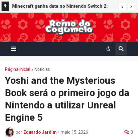
Minecraft ganha data no Nintendo Switch 2;
Super Mario Mash-Up receberá atualização
gráfica exclusiva
Página inicial
Notícias
Yoshi and the Mysterious
Book será o primeiro jogo da
Nintendo a utilizar Unreal
Engine 5
por
Eduardo Jardim
•
maio 15, 2026
0