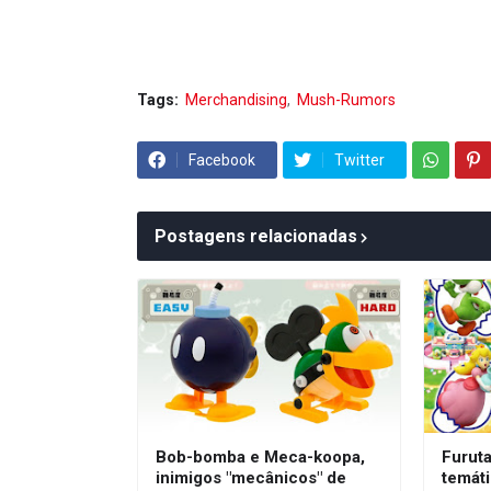
Tags:
Merchandising
Mush-Rumors
Facebook
Twitter
Postagens relacionadas
Bob-bomba e Meca-koopa,
Furut
inimigos "mecânicos" de
temát