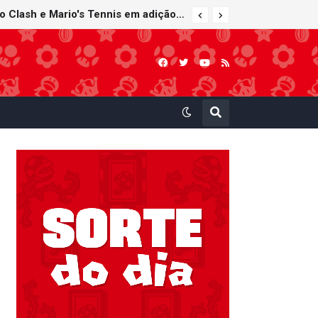
Super Mario Sunshine é anunciado para o Nintendo GameCube - Nintendo Classics do Nintendo Switch Online
Nintendo Music recebe trilhas sonoras de Virtual Boy Wario Land, Mario Clash e Mario's Tennis em adição histórica ao catálogo