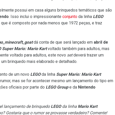
velmente possui em casa alguns brinquedos temáticos que são
endo
. Isso inclui o impressionante
conjunto
da linha
LEGO
, que é composto por nada menos que 1972 peças, e traz
go_minecraft_goat
dá conta de que será lançado em
abril
de
 Super Mario: Mario Kart
voltado também para adultos, mas
mente voltado para adultos, este novo
set
deverá trazer um
 um brinquedo mais elaborado e detalhado.
mento de um novo
LEGO
da linha
Super Mario: Mario Kart
rumor, mas se for acontecer mesmo um lançamento do tipo em
ões oficiais por parte do
LEGO Group
e da
Nintendo
ível lançamento de brinquedo
LEGO
da linha
Mario Kart
o? Gostaria que o rumor se provasse verdadeiro? Comente!