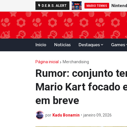
D.E.B.S. ALERT
GAMECUBE
MARIO TENNIS
Início
Notícias
Destaques
Games
Página inicial
Merchandising
Rumor: conjunto te
Mario Kart focado 
em breve
por
Kadu Bonamin
•
janeiro 09, 2026