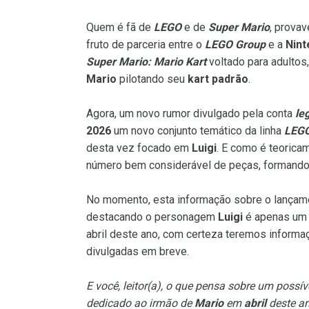
Quem é fã de
LEGO
e de
Super Mario
, prova
fruto de parceria entre o
LEGO Group
e a
Nint
Super Mario: Mario Kart
voltado para adultos
Mario
pilotando seu
kart padrão
.
Agora, um novo rumor divulgado pela conta
le
2026
um novo conjunto temático da linha
LEGO
desta vez focado em
Luigi
. E como é teorica
número bem considerável de peças, formando
No momento, esta informação sobre o lança
destacando o personagem
Luigi
é apenas um 
abril deste ano, com certeza teremos informaç
divulgadas em breve.
E você, leitor(a), o que pensa sobre um poss
dedicado ao irmão de
Mario
em
abril
deste an