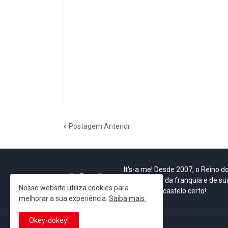
Postagem Anterior
It's-a me! Desde 2007, o Reino 
Se você é fã da franquia e de su
Nosso website utiliza cookies para
que está no castelo certo!
melhorar a sua experiência.
Saiba mais.
Okey-dokey!