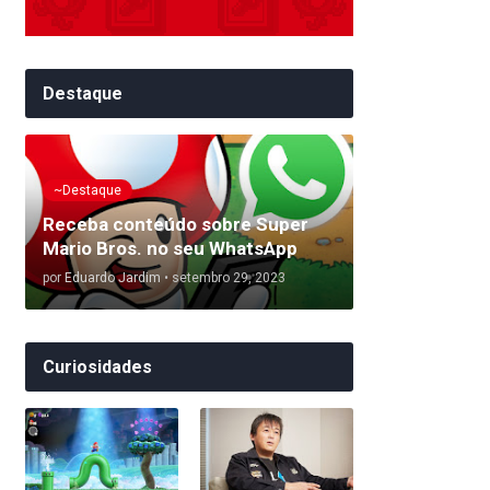
Destaque
~Destaque
Receba conteúdo sobre Super
Mario Bros. no seu WhatsApp
por
Eduardo Jardim
•
setembro 29, 2023
Curiosidades