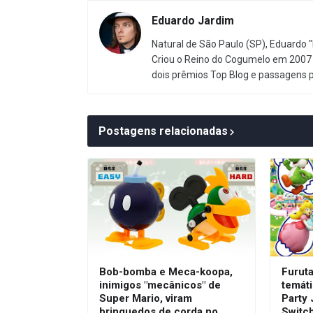
Eduardo Jardim
Natural de São Paulo (SP), Eduardo "
Criou o Reino do Cogumelo em 2007 
dois prêmios Top Blog e passagens 
Postagens relacionadas
Bob-bomba e Meca-koopa,
Furut
inimigos "mecânicos" de
temát
Super Mario, viram
Party
brinquedos de corda no
Switc