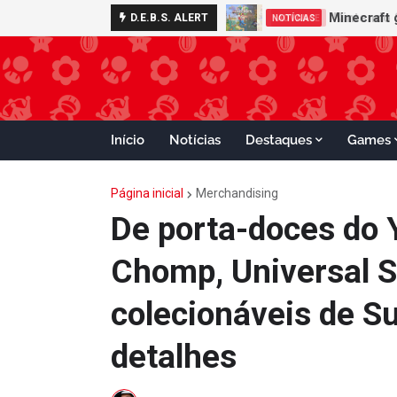
Nintendo S
D.E.B.S. ALERT
ADVANCE
Início
Notícias
Destaques
Games
Página inicial
Merchandising
De porta-doces do 
Chomp, Universal S
colecionáveis de Su
detalhes