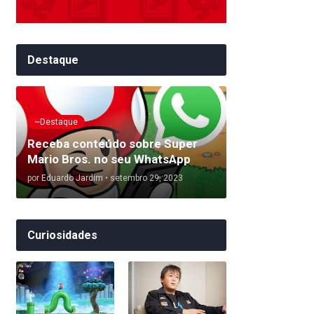
Destaque
~Destaque
Receba conteúdo sobre Super
Mario Bros. no seu WhatsApp
por
Eduardo Jardim
•
setembro 29, 2023
Curiosidades