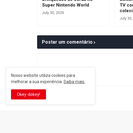
Super Nintendo World
TV co
colec
July 30, 2026
July 30
Postar um comentário
Nosso website utiliza cookies para
melhorar a sua experiência.
Saiba mais.
Okey-dokey!
Postagem Anterior
It's-a me! Desde 2007, o Reino 
Se você é fã da franquia e de su