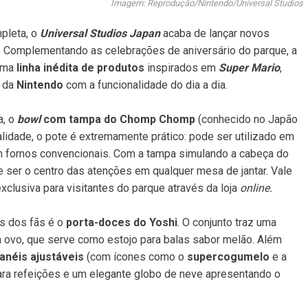
Imagem: Reprodução/Nintendo/Universal Studios
pleta, o
Universal Studios Japan
acaba de lançar novos
. Complementando as celebrações de aniversário do parque, a
 uma
linha inédita de produtos
inspirados em
Super Mario
,
s da
Nintendo
com a funcionalidade do dia a dia.
a, o
bowl
com tampa do Chomp Chomp
(conhecido no Japão
alidade, o pote é extremamente prático: pode ser utilizado em
em fornos convencionais. Com a tampa simulando a cabeça do
te ser o centro das atenções em qualquer mesa de jantar. Vale
xclusiva para visitantes do parque através da loja
online.
os dos fãs é o
porta-doces do Yoshi
. O conjunto traz uma
 ovo, que serve como estojo para balas sabor melão. Além
anéis ajustáveis
(com ícones como o
supercogumelo
e a
para refeições e um elegante globo de neve apresentando o