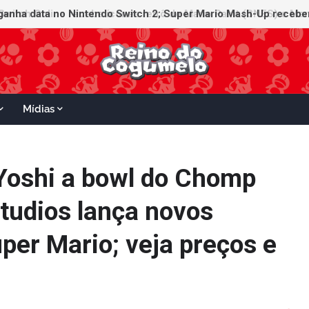
witch Online recebe ícones retrô de Mario Paint (SNES) e Mario
Mídias
Yoshi a bowl do Chomp
tudios lança novos
per Mario; veja preços e