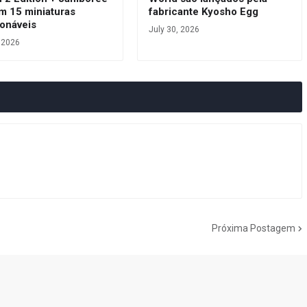
m 15 miniaturas
fabricante Kyosho Egg
ionáveis
July 30, 2026
, 2026
Próxima Postagem
do Cogumelo é o seu blog sobre Super Mario Bros. por Eduardo Jardim.
as tantas décadas de jogos, cartoons, HQs, filmes e séries de TV, saiba