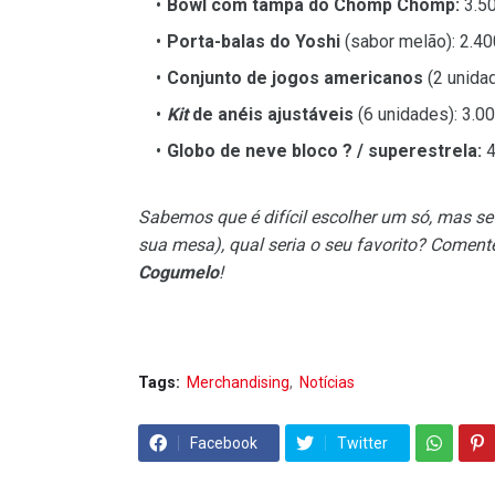
Bowl com tampa do Chomp Chomp:
3.50
Porta-balas do Yoshi
(sabor melão): 2.40
Conjunto de jogos americanos
(2 unidad
Kit
de anéis ajustáveis
(6 unidades): 3.00
Globo de neve bloco ? / superestrela:
4
Sabemos que é difícil escolher um só, mas s
sua mesa), qual seria o seu favorito? Coment
Cogumelo
!
Tags:
Merchandising
Notícias
Facebook
Twitter