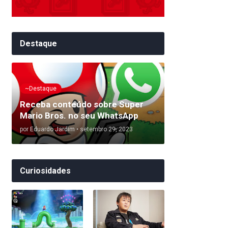
Destaque
~Destaque
Receba conteúdo sobre Super
Mario Bros. no seu WhatsApp
por
Eduardo Jardim
•
setembro 29, 2023
Curiosidades