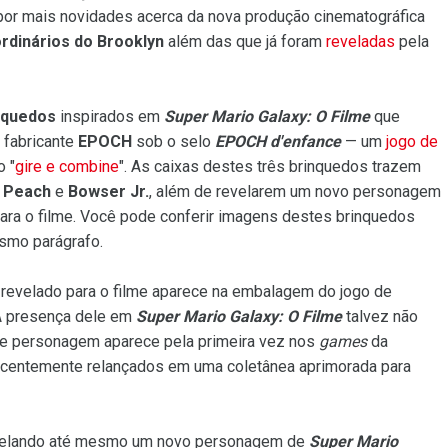
or mais novidades acerca da nova produção cinematográfica
rdinários do Brooklyn
além das que já foram
reveladas
pela
nquedos
inspirados em
Super Mario Galaxy: O Filme
que
 fabricante
EPOCH
sob o selo
EPOCH d'enfance
— um
jogo de
o "
gire e combine
". As caixas destes três brinquedos trazem
,
Peach
e
Bowser Jr.
, além de revelarem um novo personagem
ara o filme. Você pode conferir imagens destes brinquedos
smo parágrafo.
revelado para o filme aparece na embalagem do jogo de
 A presença dele em
Super Mario Galaxy: O Filme
talvez não
ste personagem aparece pela primeira vez nos
games
da
recentemente relançados em uma coletânea aprimorada para
evelando até mesmo um novo personagem de
Super Mario