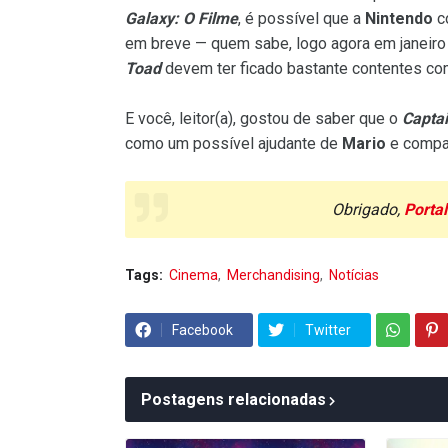
Galaxy: O Filme
, é possível que a
Nintendo
c
em breve — quem sabe, logo agora em janeiro
Toad
devem ter ficado bastante contentes co
E você, leitor(a), gostou de saber que o
Capta
como um possível ajudante de
Mario
e compan
Obrigado,
Porta
Tags:
Cinema
Merchandising
Notícias
Facebook
Twitter
Postagens relacionadas