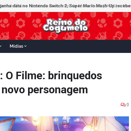
witch Online recebe ícones retrô de Mario Paint (SNES) e Mario
Mídias
: O Filme: brinquedos
o novo personagem
0