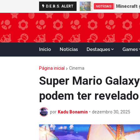
Nintendo S
D.E.B.S. ALERT
ADVANCE
Início
Notícias
Destaques
Games
Página inicial
Cinema
Super Mario Galaxy
podem ter revelad
por
Kadu Bonamin
•
dezembro 30, 2025