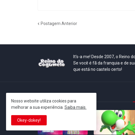
Postagem Anterior
It's-a me! Desde 2007, o Reino 
Se você é fã da franquia e de su
que está no castelo certo!
This is cinema!
Nosso website utiliza cookies para
melhorar a sua experiência.
Saiba mais.
Okey-dokey!