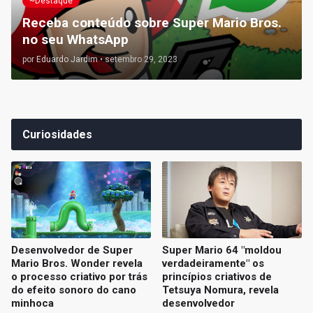
~Destaque
Receba conteúdo sobre Super Mario Bros.
no seu WhatsApp
por
Eduardo Jardim
•
setembro 29, 2023
Curiosidades
Desenvolvedor de Super
Super Mario 64 "moldou
Mario Bros. Wonder revela
verdadeiramente" os
o processo criativo por trás
princípios criativos de
do efeito sonoro do cano
Tetsuya Nomura, revela
minhoca
desenvolvedor