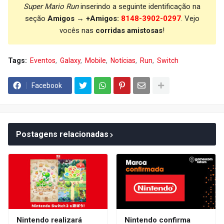
Super Mario Run
inserindo a seguinte identificação na
seção
Amigos → +Amigos:
8148-3902-0297
. Vejo
vocês nas
corridas amistosas
!
Tags:
Eventos
Galaxy
Mobile
Notícias
Run
Switch
Facebook
Postagens relacionadas
Nintendo realizará
Nintendo confirma