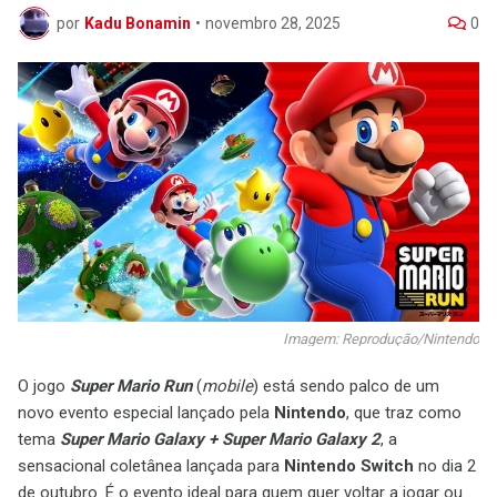
por
Kadu Bonamin
•
novembro 28, 2025
0
Imagem: Reprodução/Nintendo
O jogo
Super Mario Run
(
mobile
) está sendo palco de um
novo evento especial lançado pela
Nintendo
, que traz como
tema
Super Mario Galaxy + Super Mario Galaxy 2
, a
sensacional coletânea lançada para
Nintendo Switch
no dia 2
de outubro. É o evento ideal para quem quer voltar a jogar ou