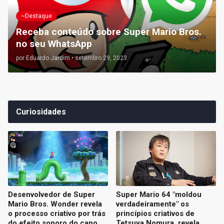
~Destaque
Receba conteúdo sobre Super Mario Bros.
no seu WhatsApp
por
Eduardo Jardim
•
setembro 29, 2023
Curiosidades
Desenvolvedor de Super
Super Mario 64 "moldou
Mario Bros. Wonder revela
verdadeiramente" os
o processo criativo por trás
princípios criativos de
do efeito sonoro do cano
Tetsuya Nomura, revela