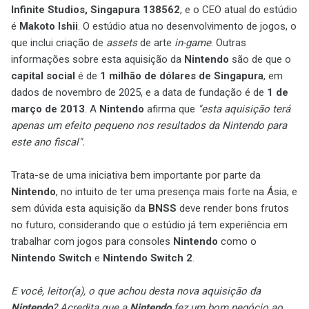
Infinite Studios, Singapura 138562
, e o CEO atual do estúdio
é
Makoto Ishii
. O estúdio atua no desenvolvimento de jogos, o
que inclui criação de
assets
de arte
in-game
. Outras
informações sobre esta aquisição da
Nintendo
são de que o
capital social
é de
1 milhão de dólares de Singapura
, em
dados de novembro de 2025, e a data de fundação é de
1 de
março de 2013
. A
Nintendo
afirma que
"esta aquisição terá
apenas um efeito pequeno nos resultados da Nintendo para
este ano fiscal".
Trata-se de uma iniciativa bem importante por parte da
Nintendo
, no intuito de ter uma presença mais forte na Ásia, e
sem dúvida esta aquisição da
BNSS
deve render bons frutos
no futuro, considerando que o estúdio já tem experiência em
trabalhar com jogos para consoles
Nintendo
como o
Nintendo Switch
e
Nintendo Switch 2
.
E você, leitor(a), o que achou desta nova aquisição da
Nintendo
? Acredita que a
Nintendo
fez um bom negócio ao