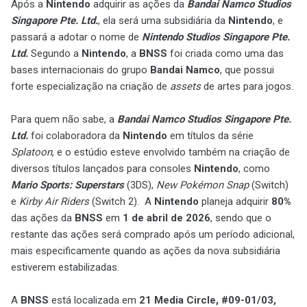
Após a
Nintendo
adquirir as ações da
Bandai Namco Studios
Singapore Pte. Ltd.
, ela será uma subsidiária da
Nintendo
, e
passará a adotar o nome de
Nintendo Studios Singapore Pte.
Ltd.
Segundo a
Nintendo
, a
BNSS
foi criada como uma das
bases internacionais do grupo
Bandai Namco
, que possui
forte especialização na criação de
assets
de artes para jogos.
Para quem não sabe, a
Bandai Namco Studios Singapore Pte.
Ltd.
foi colaboradora da
Nintendo
em títulos da série
Splatoon
, e o estúdio esteve envolvido também na criação de
diversos títulos lançados para consoles
Nintendo
, como
Mario Sports: Superstars
(3DS),
New Pokémon Snap
(Switch)
e
Kirby Air Riders
(Switch 2). A
Nintendo
planeja adquirir
80%
das ações da
BNSS
em
1 de abril de 2026
, sendo que o
restante das ações será comprado após um período adicional,
mais especificamente quando as ações da nova subsidiária
estiverem estabilizadas.
A
BNSS
está localizada em
21 Media Circle, #09-01/03,