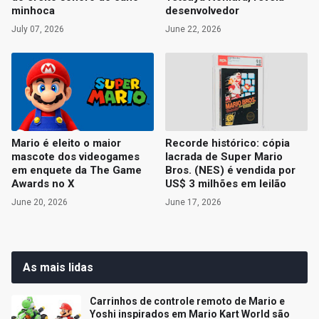
minhoca
desenvolvedor
July 07, 2026
June 22, 2026
Mario é eleito o maior
Recorde histórico: cópia
mascote dos videogames
lacrada de Super Mario
em enquete da The Game
Bros. (NES) é vendida por
Awards no X
US$ 3 milhões em leilão
June 20, 2026
June 17, 2026
As mais lidas
Carrinhos de controle remoto de Mario e
Yoshi inspirados em Mario Kart World são