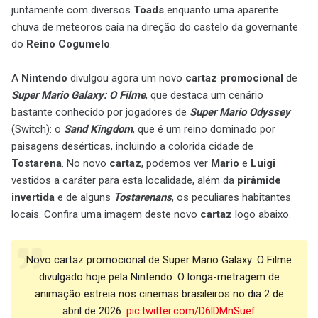
juntamente com diversos
Toads
enquanto uma aparente
chuva de meteoros caía na direção do castelo da governante
do
Reino Cogumelo
.
A
Nintendo
divulgou agora um novo
cartaz promocional
de
Super Mario Galaxy: O Filme
, que destaca um cenário
bastante conhecido por jogadores de
Super Mario Odyssey
(Switch): o
Sand Kingdom
, que é um reino dominado por
paisagens desérticas, incluindo a colorida cidade de
Tostarena
. No novo
cartaz
,
podemos ver
Mario
e
Luigi
vestidos a caráter para esta localidade, além da
pirâmide
invertida
e de alguns
Tostarenans
, os peculiares habitantes
locais. Confira uma imagem deste novo
cartaz
logo abaixo.
Novo cartaz promocional de Super Mario Galaxy: O Filme
divulgado hoje pela Nintendo. O longa-metragem de
animação estreia nos cinemas brasileiros no dia 2 de
abril de 2026.
pic.twitter.com/D6lDMnSuef