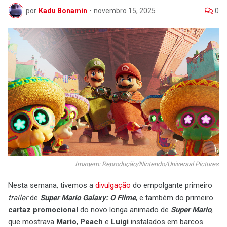
por
Kadu Bonamin
•
novembro 15, 2025
0
Imagem: Reprodução/Nintendo/Universal Pictures
Nesta semana, tivemos a
divulgação
do empolgante primeiro
trailer
de
Super Mario Galaxy: O Filme
, e também do primeiro
cartaz promocional
do novo longa animado de
Super Mario
,
que mostrava
Mario
,
Peach
e
Luigi
instalados em barcos