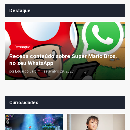
Destaque
~Destaque
Receba conteúdo sobre Super Mario Bros.
no seu WhatsApp
por
Eduardo Jardim
•
setembro 29, 2023
Curiosidades