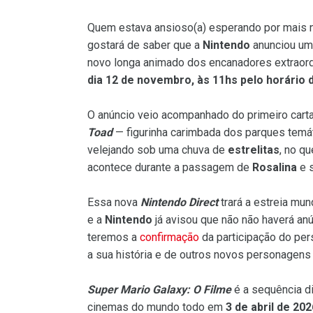
Quem estava ansioso(a) esperando por mais
gostará de saber que a
Nintendo
anunciou um
novo longa animado dos encanadores extraordi
dia 12 de novembro, às 11hs pelo horário d
O anúncio veio acompanhado do primeiro cartaz
Toad
— figurinha carimbada dos parques tem
velejando sob uma chuva de
estrelitas
, no q
acontece durante a passagem de
Rosalina
e 
Essa nova
Nintendo Direct
trará a estreia mun
e a
Nintendo
já avisou que não não haverá an
teremos a
confirmação
da participação do p
a sua história e de outros novos personagens
Super Mario Galaxy: O Filme
é a sequência d
cinemas do mundo todo em
3 de abril de 202