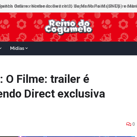
witch Online recebe ícones retrô de Mario Paint (SNES) e Mario
Mídias
 O Filme: trailer é
ndo Direct exclusiva
0