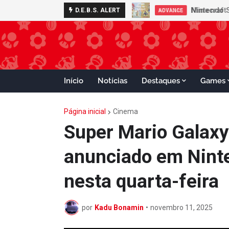
Nintendo S
D.E.B.S. ALERT
ADVANCE
Início
Notícias
Destaques
Games
Página inicial
Cinema
Super Mario Galaxy:
anunciado em Ninte
nesta quarta-feira
por
Kadu Bonamin
•
novembro 11, 2025