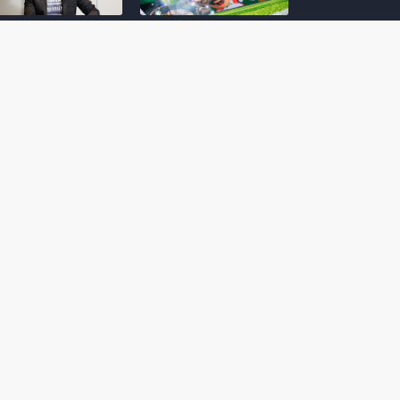
amoto incentiva
Nintendo compartilha 5
os desenvolvedores
dicas para dominar as
riarem com
quadras de tênis em
nticidade e
Mario Tennis Fever
inarem a técnica
(Switch 2)
 28, 2026
February 14, 2026
itorial #5: o app do
Nintendo dá 5 valiosas
hi para bebês Mario
dicas para triunfar na
 confusão de Ledrão
“Caça às esmeraldas”
a polícia de Isle
de Donkey Kong
ino
Bananza
mber 29, 2025
October 05, 2025