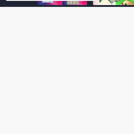
Super Mario Galaxy: O
Yoshi and the
Filme: BEAMS lança
Mysterious Book só
coleção de roupas e
nasceu por causa de
acessórios em
Super Mario Galaxy:
colaboração com o
Filme, revela Miyam
filme no Japão
July 23, 2026
July 28, 2026
Super Mario Galaxy: O
Super Mario Galaxy:
Filme: nova leva de
Filme ganha coleção
action figures com
acessórios em
Rosalina, Bowser Jr. e
colaboração com a g
muito mais é anunciada
Samantha Thavasa
pela San-ei Boeki
July 04, 2026
July 13, 2026