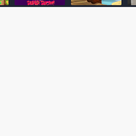
Desenho clássico The
Ex-artista da Rare
Miy
Super Mario Bros. Super
descarta série de TV
nov
Show! voltará a ser
“Donkey Kong Country”
a c
 O
exibido em emissora
como parte da evolução
aute
oto
norte-americana
visual do DK: "era
dom
horrível"
March 20, 2026
July
February 24, 2026
Toad
 O
Mario e Os Simpsons se
Série animada Donkey
Yos
 de
juntam em bizarra arte
Kong Country (1996)
+ a
interna da produção do
retorna ao YouTube de
com 
rife
cartoon Super Mario
forma oficial
Delf
World (1991)
June 19, 2025
Nove
October 07, 2025