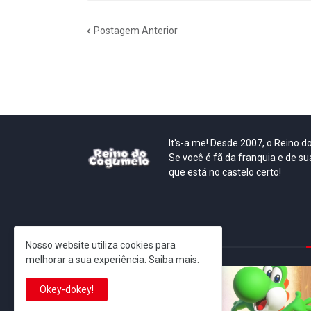
Postagem Anterior
It's-a me! Desde 2007, o Reino 
Se você é fã da franquia e de su
que está no castelo certo!
This is cinema!
Nosso website utiliza cookies para
melhorar a sua experiência.
Saiba mais.
Okey-dokey!