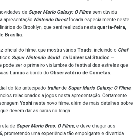
 novidades de
Super Mario Galaxy: O Filme
sem dúvida
a apresentação
Nintendo Direct
focada especialmente neste
nários do Brooklyn, que será realizada nesta
quarta-feira,
e Brasília
.
 oficial do filme, que mostra vários
Toads
, incluindo o
Chef
áticos
Super Nintendo World
, da
Universal Studios
—
ue pode ser o primeiro vislumbre do festival das estrelas que
suas
Lumas
a bordo do
Observatório de Cometas
.
dial do tão antecipado
trailer
de
Super Mario Galaxy: O Filme
,
úncios relacionados a jogos nesta apresentação. Certamente
ersonagem
Yoshi
neste novo filme, além de mais detalhes sobre
 que devem dar as caras no longa.
ireta de
Super Mario Bros. O Filme
, e deve chegar aos
6
, prometendo uma experiência tão empolgante e divertida