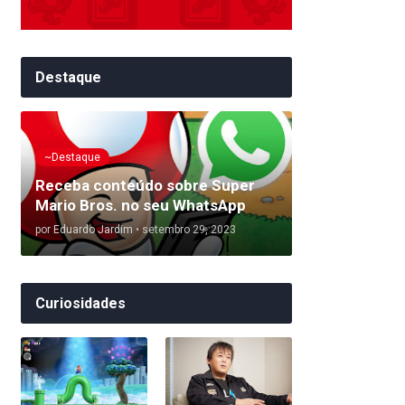
Destaque
~Destaque
Receba conteúdo sobre Super
Mario Bros. no seu WhatsApp
por
Eduardo Jardim
•
setembro 29, 2023
Curiosidades