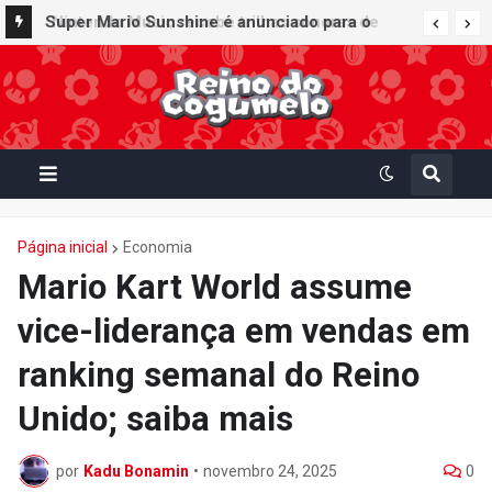
Super Mario Sunshine é anunciado para o
Nintendo GameCube - Nintendo Classics do
Nintendo Switch Online
Página inicial
Economia
Mario Kart World assume
vice-liderança em vendas em
ranking semanal do Reino
Unido; saiba mais
por
Kadu Bonamin
•
novembro 24, 2025
0