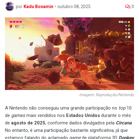
por
Kadu Bonamin
•
outubro 08, 2025
0
Imagem: Reprodução/Nintendo
A Nintendo não conseguiu uma grande participação no
top
10
de
games
mais vendidos nos
Estados Unidos
durante o mês
de
agosto de 2025
, conforme dados divulgados pela
Circana
.
No entanto, é uma participação bastante significativa, já que
estamos falando do aclamado
game
de plataforma 3D
Donkey