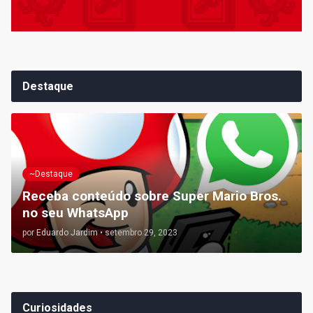
Destaque
~Destaque
Receba conteúdo sobre Super Mario Bros.
no seu WhatsApp
por
Eduardo Jardim
•
setembro 29, 2023
Curiosidades