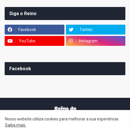
Siga o Reino
Facebook
Twitter
YouTube
Instagram
Facebook
Nosso website utiliza cookies para melhorar a sua experiência.
It's-a me! Desde 2007, o Reino do Cogumelo é o seu blog sobre
Saiba mais.