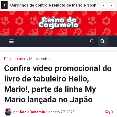
Carrinhos de controle remoto de Mario e Yoshi
inspirados em Mario Kart World são lançados
pela fabricante Kyosho Egg
Página inicial
Merchandising
Confira vídeo promocional do
livro de tabuleiro Hello,
Mario!, parte da linha My
Mario lançada no Japão
por
Kadu Bonamin
•
agosto 27, 2025
0