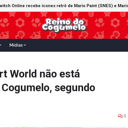
witch Online recebe ícones retrô de Mario Paint (SNES) e Mario
Mídias
t World não está
o Cogumelo, segundo
0