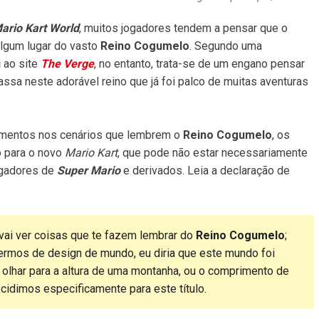
ario Kart World
, muitos jogadores tendem a pensar que o
lgum lugar do vasto
Reino Cogumelo
. Segundo uma
i
ao site
The Verge
, no entanto, trata-se de um engano pensar
ssa neste adorável reino que já foi palco de muitas aventuras
lementos nos cenários que lembrem o
Reino Cogumelo
, os
 para o novo
Mario Kart
, que pode não estar necessariamente
jogadores de
Super Mario
e derivados. Leia a declaração de
vai ver coisas que te fazem lembrar do
Reino Cogumelo
;
termos de design de mundo, eu diria que este mundo foi
 olhar para a altura de uma montanha, ou o comprimento de
cidimos especificamente para este título.