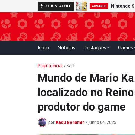
Nintendo S
D.E.B.S. ALERT
ADVANCE
Início
Notícias
Destaques
Games
Página inicial
Kart
Mundo de Mario Kar
localizado no Rein
produtor do game
por
Kadu Bonamin
•
junho 04, 2025