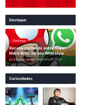
Destaque
~Destaque
Receba conteúdo sobre Super
Mario Bros. no seu WhatsApp
por
Eduardo Jardim
•
setembro 29, 2023
Curiosidades