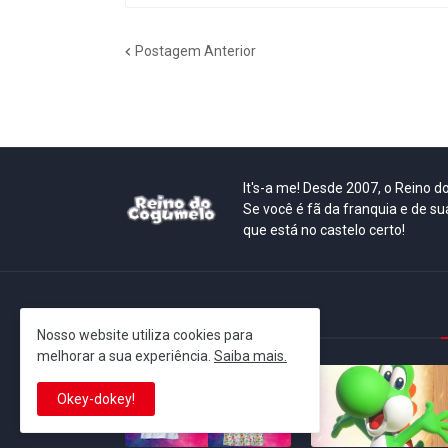
Postagem Anterior
It's-a me! Desde 2007, o Reino 
Se você é fã da franquia e de su
que está no castelo certo!
This is cinema!
Nosso website utiliza cookies para
melhorar a sua experiência.
Saiba mais.
Okey-dokey!