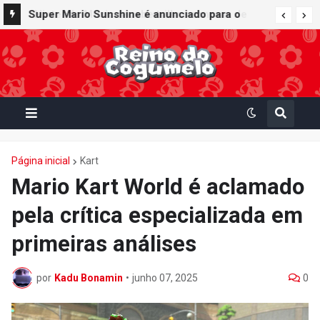
Super Mario Sunshine é anunciado para o
Nintendo GameCube - Nintendo Classics do
Nintendo Switch Online
Página inicial
Kart
Mario Kart World é aclamado
pela crítica especializada em
primeiras análises
por
Kadu Bonamin
•
junho 07, 2025
0