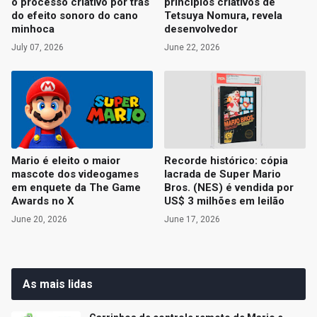
o processo criativo por trás
princípios criativos de
do efeito sonoro do cano
Tetsuya Nomura, revela
minhoca
desenvolvedor
July 07, 2026
June 22, 2026
Mario é eleito o maior
Recorde histórico: cópia
mascote dos videogames
lacrada de Super Mario
em enquete da The Game
Bros. (NES) é vendida por
Awards no X
US$ 3 milhões em leilão
June 20, 2026
June 17, 2026
As mais lidas