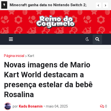
Nintendo Switch Online recebe ícones retrô de
Minecraft ganha data no Nintendo Switch 2;
Mario Paint (SNES) e Mario Kart: Super Circuit
Super Mario Mash-Up receberá atualização
(GBA)
gráfica exclusiva
Página inicial
Kart
Novas imagens de Mario
Kart World destacam a
presença estelar da bebê
Rosalina
por
Kadu Bonamin
•
maio 04, 2025
0