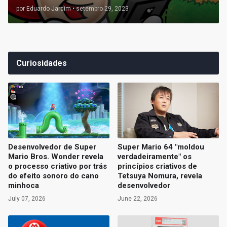
por
Eduardo Jardim
•
setembro 29, 2023
Curiosidades
Desenvolvedor de Super
Super Mario 64 "moldou
Mario Bros. Wonder revela
verdadeiramente" os
o processo criativo por trás
princípios criativos de
do efeito sonoro do cano
Tetsuya Nomura, revela
minhoca
desenvolvedor
July 07, 2026
June 22, 2026