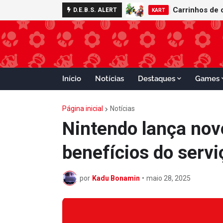
D.E.B.S. ALERT
KART
Início
Notícias
Destaques
Games
Página inicial
Notícias
Nintendo lança nov
benefícios do serv
por
Kadu Bonamin
•
maio 28, 2025