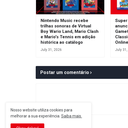
Nintendo Music recebe
Super
trilhas sonoras de Virtual
anunc
Boy Wario Land, Mario Clash
GameC
e Mario's Tennis em adição
Class
histórica ao catálogo
Onlin
July 31, 2026
July 31
Postar um comentário
Nosso website utiliza cookies para
melhorar a sua experiência.
Saiba mais.
Postagem Anterior