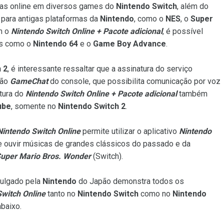
idas online em diversos games do
Nintendo Switch
, além do
s para antigas plataformas da
Nintendo
, como o
NES
, o
Super
m o
Nintendo Switch Online + Pacote adicional
, é possível
les como o
Nintendo 64
e o
Game Boy Advance
.
 2
, é interessante ressaltar que a assinatura do serviço
ção
GameChat
do console, que possibilita comunicação por voz
atura do
Nintendo Switch Online + Pacote adicional
também
ube
, somente no
Nintendo Switch 2
.
Nintendo Switch Online
permite utilizar o aplicativo
Nintendo
e ouvir músicas de grandes clássicos do passado e da
uper Mario Bros. Wonder
(Switch).
ulgado pela
Nintendo
do Japão demonstra todos os
witch Online
tanto no
Nintendo Switch
como no
Nintendo
abaixo.