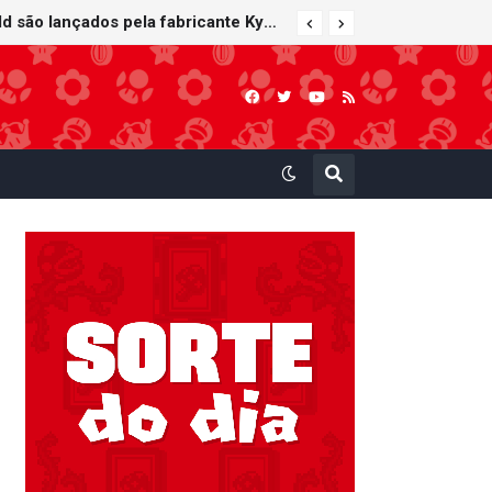
Carrinhos de controle remoto de Mario e Yoshi inspirados em Mario Kart World são lançados pela fabricante Kyosho Egg