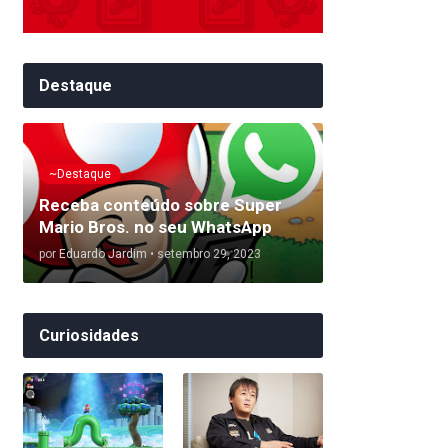
Destaque
~Destaque
Receba conteúdo sobre Super
Mario Bros. no seu WhatsApp
por
Eduardo Jardim
•
setembro 29, 2023
Curiosidades