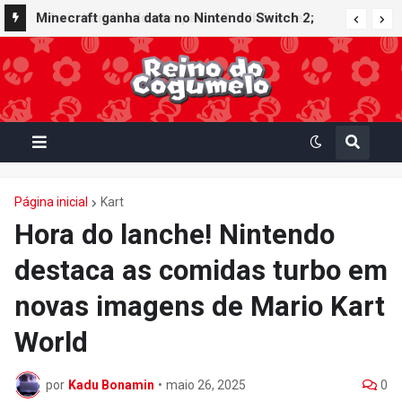
Minecraft ganha data no Nintendo Switch 2;
Super Mario Mash-Up receberá atualização
gráfica exclusiva
Página inicial
Kart
Hora do lanche! Nintendo
destaca as comidas turbo em
novas imagens de Mario Kart
World
por
Kadu Bonamin
•
maio 26, 2025
0