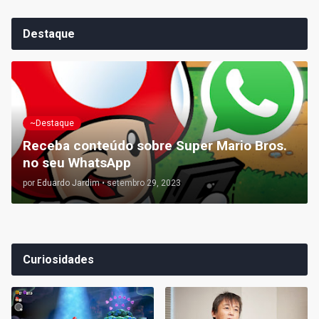
Destaque
~Destaque
Receba conteúdo sobre Super Mario Bros.
no seu WhatsApp
por
Eduardo Jardim
•
setembro 29, 2023
Curiosidades