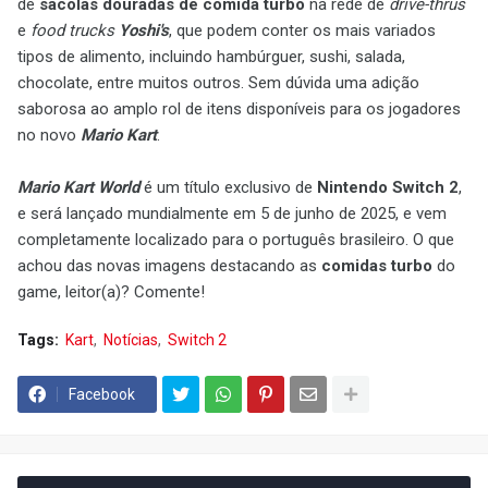
de
sacolas douradas de comida turbo
na rede de
drive-thrus
e
food trucks
Yoshi's
, que podem conter os mais variados
tipos de alimento, incluindo hambúrguer, sushi, salada,
chocolate, entre muitos outros. Sem dúvida uma adição
saborosa ao amplo rol de itens disponíveis para os jogadores
no novo
Mario Kart
.
Mario Kart World
é um título exclusivo de
Nintendo Switch 2
,
e será lançado mundialmente em 5 de junho de 2025, e vem
completamente localizado para o português brasileiro. O que
achou das novas imagens destacando as
comidas turbo
do
game, leitor(a)? Comente!
Tags:
Kart
Notícias
Switch 2
Facebook