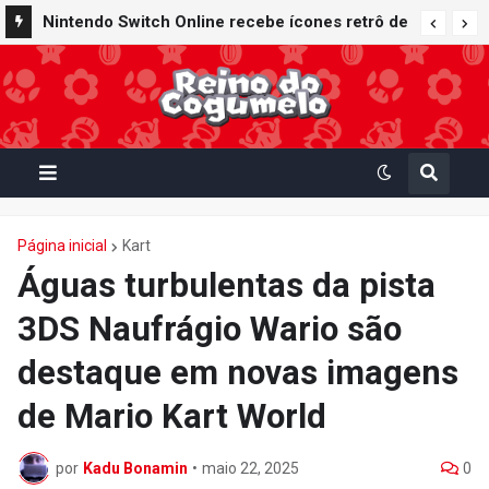
Nintendo Switch Online recebe ícones retrô de
Mario Paint (SNES) e Mario Kart: Super Circuit
(GBA)
Página inicial
Kart
Águas turbulentas da pista
3DS Naufrágio Wario são
destaque em novas imagens
de Mario Kart World
por
Kadu Bonamin
•
maio 22, 2025
0