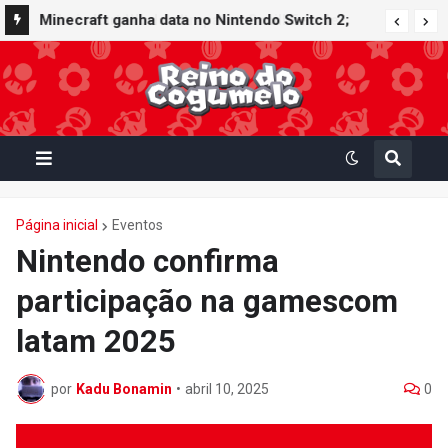
Minecraft ganha data no Nintendo Switch 2;
Super Mario Mash-Up receberá atualização
gráfica exclusiva
Página inicial
Eventos
Nintendo confirma
participação na gamescom
latam 2025
por
Kadu Bonamin
•
abril 10, 2025
0