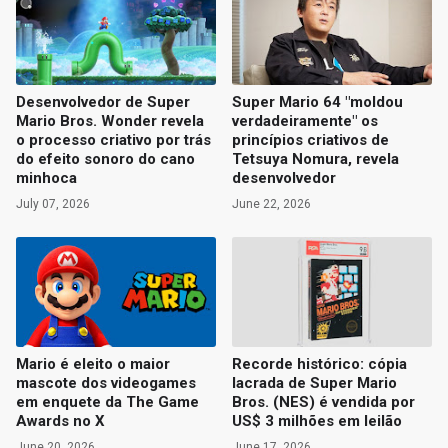
Desenvolvedor de Super
Super Mario 64 "moldou
Mario Bros. Wonder revela
verdadeiramente" os
o processo criativo por trás
princípios criativos de
do efeito sonoro do cano
Tetsuya Nomura, revela
minhoca
desenvolvedor
July 07, 2026
June 22, 2026
Mario é eleito o maior
Recorde histórico: cópia
mascote dos videogames
lacrada de Super Mario
em enquete da The Game
Bros. (NES) é vendida por
Awards no X
US$ 3 milhões em leilão
June 20, 2026
June 17, 2026