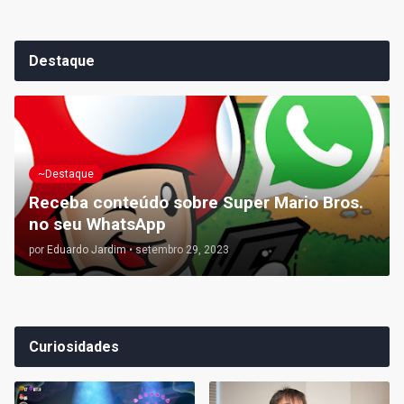
Destaque
~Destaque
Receba conteúdo sobre Super Mario Bros.
no seu WhatsApp
por
Eduardo Jardim
•
setembro 29, 2023
Curiosidades