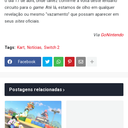
o dia 17 de abril, onde talvez confirme a volta deste lendário
circuito para o
game
. Até lá, estamos de olho em qualquer
revelação ou mesmo "vazamento" que possam aparecer em
seus
sites
oficiais.
Via
GoNintendo
Tags:
Kart
Notícias
Switch 2
Facebook
Postagens relacionadas