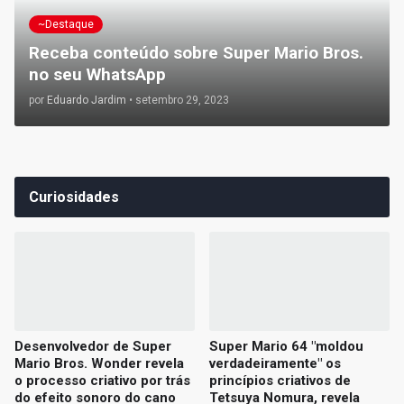
~Destaque
Receba conteúdo sobre Super Mario Bros.
no seu WhatsApp
por
Eduardo Jardim
•
setembro 29, 2023
Curiosidades
Desenvolvedor de Super
Super Mario 64 "moldou
Mario Bros. Wonder revela
verdadeiramente" os
o processo criativo por trás
princípios criativos de
do efeito sonoro do cano
Tetsuya Nomura, revela