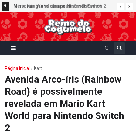
Minecraft ganha data no Nintendo Switch 2;
Super Mario Mash-Up receberá atualização
gráfica exclusiva
Página inicial
Kart
Avenida Arco-íris (Rainbow
Road) é possivelmente
revelada em Mario Kart
World para Nintendo Switch
2