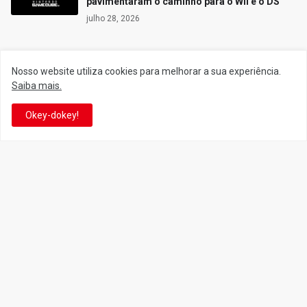
pavimentaram o caminho para o Wii e o DS
julho 28, 2026
Nosso website utiliza cookies para melhorar a sua experiência.
Siga o Reino
Saiba mais.
Okey-dokey!
Facebook
Twitter
YouTube
Instagram
Facebook