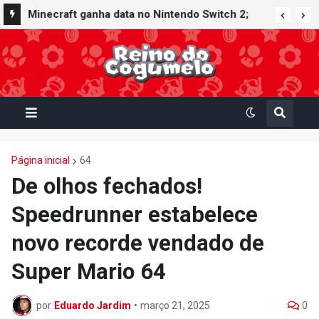
Minecraft ganha data no Nintendo Switch 2;
Super Mario Mash-Up receberá atualização
gráfica exclusiva
Página inicial
64
De olhos fechados!
Speedrunner estabelece
novo recorde vendado de
Super Mario 64
por
Eduardo Jardim
•
março 21, 2025
0