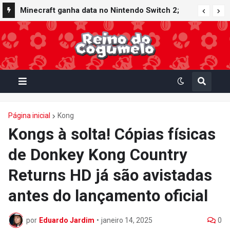
Minecraft ganha data no Nintendo Switch 2;
Super Mario Mash-Up receberá atualização
gráfica exclusiva
Página inicial
Kong
Kongs à solta! Cópias físicas
de Donkey Kong Country
Returns HD já são avistadas
antes do lançamento oficial
por
Eduardo Jardim
•
janeiro 14, 2025
0