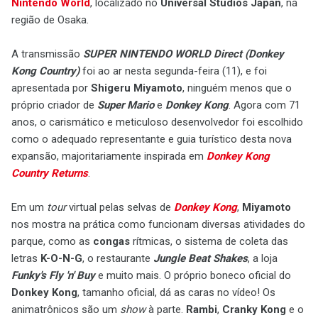
Nintendo World
, localizado no
Universal Studios Japan
, na
região de Osaka.
A transmissão
SUPER NINTENDO WORLD Direct (Donkey
Kong Country)
foi ao ar nesta segunda-feira (11), e foi
apresentada por
Shigeru Miyamoto
, ninguém menos que o
próprio criador de
Super Mario
e
Donkey Kong
. Agora com 71
anos, o carismático e meticuloso desenvolvedor foi escolhido
como o adequado representante e guia turístico desta nova
expansão, majoritariamente inspirada em
Donkey Kong
Country Returns
.
Em um
tour
virtual pelas selvas de
Donkey Kong
,
Miyamoto
nos mostra na prática como funcionam diversas atividades do
parque, como as
congas
rítmicas, o sistema de coleta das
letras
K-O-N-G
, o restaurante
Jungle Beat Shakes
, a loja
Funky's Fly 'n' Buy
e muito mais. O próprio boneco oficial do
Donkey Kong
, tamanho oficial, dá as caras no vídeo! Os
animatrônicos são um
show
à parte.
Rambi
,
Cranky Kong
e o