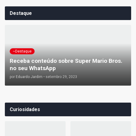
Destaque
~Destaque
Receba conteúdo sobre Super Mario Bros.
no seu WhatsApp
por
Eduardo Jardim
•
setembro 29, 2023
Curiosidades