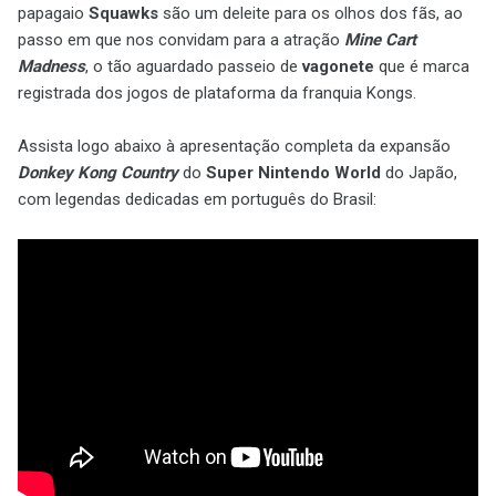
papagaio
Squawks
são um deleite para os olhos dos fãs, ao
passo em que nos convidam para a atração
Mine Cart
Madness
, o tão aguardado passeio de
vagonete
que é marca
registrada dos jogos de plataforma da franquia Kongs.
Assista logo abaixo à apresentação completa da expansão
Donkey Kong Country
do
Super Nintendo World
do Japão,
com legendas dedicadas em português do Brasil: