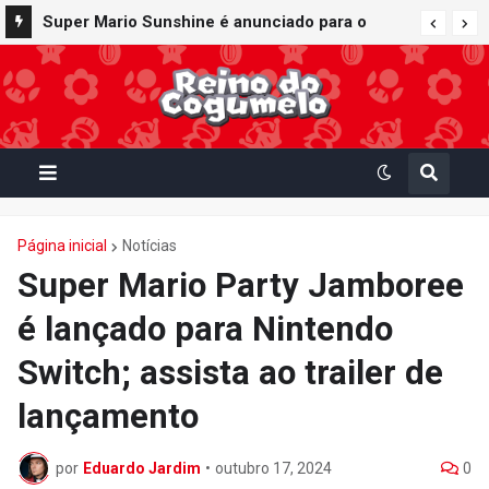
Super Mario Sunshine é anunciado para o
Nintendo GameCube - Nintendo Classics do
Nintendo Switch Online
Página inicial
Notícias
Super Mario Party Jamboree
é lançado para Nintendo
Switch; assista ao trailer de
lançamento
por
Eduardo Jardim
•
outubro 17, 2024
0