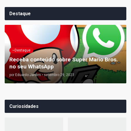
Destaque
~Destaque
Receba conteúdo sobre Super Mario Bros.
no seu WhatsApp
por
Eduardo Jardim
•
setembro 29, 2023
Curiosidades